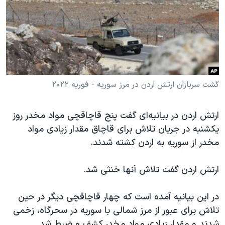
دنبال کنید
مستندها
فرهنگ و زندگی
حقوق شهروندی
انتخابات ریاست جمهوری آمریکا ۲۰۲۴
اقتصادی
حمله جمهوری اسلامی به اسرائیل
رمز مهسا
علم و فناوری
زبانهای مختلف
اسرائیل در جنگ
ورزش زنان در ایران
گشت سربازان ارتش اردن در مرز سوریه - فوریه ۲۰۲۲
گالری عکس
اعتراضات زن، زندگی، آزادی
ارتش اردن در بیانیه‌ای گفت پنج قاچاقچی مواد مخدر روز
آرشیو پخش زنده
مجموعه مستندهای دادخواهی
یکشنبه در جریان تلاش برای قاچاق مقدار زیادی مواد
تریبونال مردمی آبان ۹۸
مخدر از سوریه به اردن کشته شدند.
دادگاه حمید نوری
ارتش اردن گفت تلاش‌ آنها خنثی شد.
چهل سال گروگان‌گیری
قانون شفافیت دارائی کادر رهبری ایران
در این بیانیه آمده است که چهار قاچاقچی دیگر در حین
تلاش برای عبور از مرز شمالی با سوریه در سحرگاه، زخمی
اعتراضات مردمی آبان ۹۸
شدند و مقدار زیادی مواد مخدر کشف و ضبط شد.