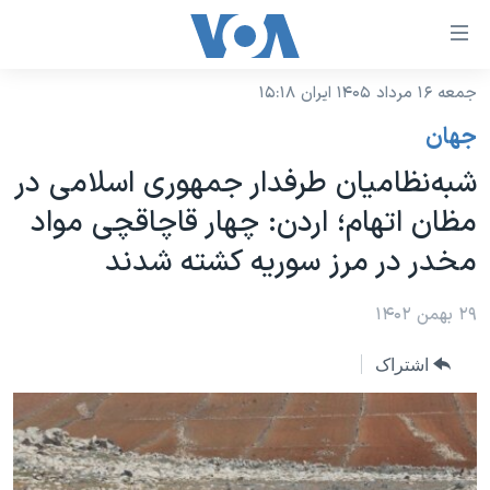
ینکهای
ابل
سترسی
جمعه ۱۶ مرداد ۱۴۰۵ ایران ۱۵:۱۸
خانه
هش
جهان
نسخه سبک وب‌سایت
ه
شبه‌نظامیان طرفدار جمهوری اسلامی در
حتوای
موضوع ها
مظان اتهام؛ اردن: چهار قاچاقچی مواد
صلی
برنامه های تلویزیونی
ایران
هش
مخدر در مرز سوریه کشته شدند
جدول برنامه ها
ه
آمریکا
فحه
صفحه‌های ویژه
۲۹ بهمن ۱۴۰۲
جهان
صلی
فرکانس‌های صدای آمریکا
ورزشی
جام جهانی ۲۰۲۶
هش
اشتراک
پخش رادیویی
ه
گزیده‌ها
عملیات خشم حماسی
ستجو
۲۵۰سالگی آمریکا
ویژه برنامه‌ها
یادگیری زبان انگلیسی
ویدیوها
بایگانی برنامه‌های تلویزیونی