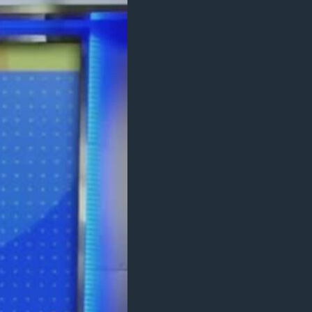
مستندها
فرهنگ و زندگی
حقوق شهروندی
انتخابات ریاست جمهوری آمریکا ۲۰۲۴
اقتصادی
حمله جمهوری اسلامی به اسرائیل
رمز مهسا
علم و فناوری
اسرائیل در جنگ
ورزش زنان در ایران
گالری عکس
اعتراضات زن، زندگی، آزادی
آرشیو پخش زنده
مجموعه مستندهای دادخواهی
تریبونال مردمی آبان ۹۸
دادگاه حمید نوری
چهل سال گروگان‌گیری
قانون شفافیت دارائی کادر رهبری ایران
اعتراضات مردمی آبان ۹۸
اسرائیل در جنگ