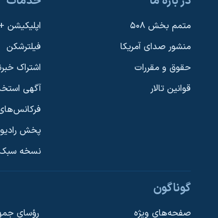
در باره ما
خدمات
متمم بخش ۵۰۸
اپلیکیشن +VOA
منشور صدای آمریکا
فیلترشکن
حقوق و مقررات
اشتراک خبرن
قوانین تالار
آگهی استخد
فرکانس‌های 
پخش رادیو
یادگیری زبان انگلیسی
نسخه سبک 
دنبال کنید
گوناگون
صفحه‌های ویژه
رؤسای جمهو