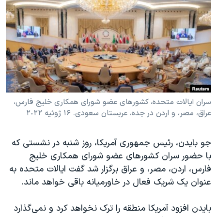
دنبال کنید
مستندها
فرهنگ و زندگی
حقوق شهروندی
انتخابات ریاست جمهوری آمریکا ۲۰۲۴
اقتصادی
حمله جمهوری اسلامی به اسرائیل
رمز مهسا
علم و فناوری
زبانهای مختلف
اسرائیل در جنگ
ورزش زنان در ایران
گالری عکس
اعتراضات زن، زندگی، آزادی
سران ایالات متحده، کشورهای عضو شورای همکاری خلیج فارس،
عراق، مصر، و اردن در جده، عربستان سعودی. ۱۶ ژوئیه ٢٠٢٢
آرشیو پخش زنده
مجموعه مستندهای دادخواهی
تریبونال مردمی آبان ۹۸
جو بایدن، رئیس جمهوری آمریکا، روز شنبه در نشستی که
دادگاه حمید نوری
با حضور سران کشورهای عضو شورای همکاری خلیج
چهل سال گروگان‌گیری
فارس، اردن، مصر، و عراق برگزار شد گفت ایالات متحده به
عنوان یک شریک فعال در خاورمیانه باقی خواهد ماند.
قانون شفافیت دارائی کادر رهبری ایران
اعتراضات مردمی آبان ۹۸
بایدن افزود آمریکا منطقه را ترک نخواهد کرد و نمی‌گذارد