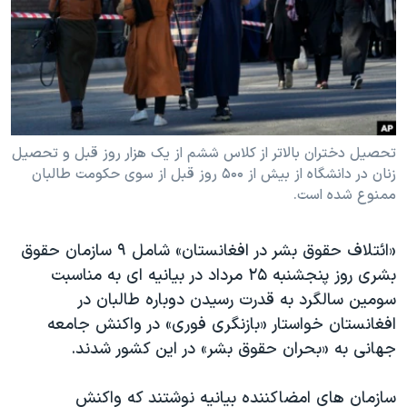
دنبال کنید
مستندها
فرهنگ و زندگی
حقوق شهروندی
انتخابات ریاست جمهوری آمریکا ۲۰۲۴
اقتصادی
حمله جمهوری اسلامی به اسرائیل
رمز مهسا
علم و فناوری
زبانهای مختلف
اسرائیل در جنگ
ورزش زنان در ایران
تحصیل دختران بالاتر از کلاس ششم از یک هزار روز قبل و تحصیل
زنان در دانشگاه از بیش از ۵۰۰ روز قبل از سوی حکومت طالبان
گالری عکس
اعتراضات زن، زندگی، آزادی
ممنوع شده است.
آرشیو پخش زنده
مجموعه مستندهای دادخواهی
تریبونال مردمی آبان ۹۸
«ائتلاف حقوق بشر در افغانستان»‌ شامل ۹ سازمان حقوق
بشری روز پنجشنبه ۲۵ مرداد در بیانیه ای به مناسبت
دادگاه حمید نوری
سومین سالگرد به قدرت رسیدن دوباره طالبان در
چهل سال گروگان‌گیری
افغانستان خواستار «بازنگری فوری» در واکنش جامعه
قانون شفافیت دارائی کادر رهبری ایران
جهانی به «بحران حقوق بشر» در این کشور شدند.
اعتراضات مردمی آبان ۹۸
سازمان های امضاکننده بیانیه نوشتند که واکنش