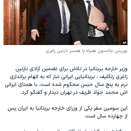
دنبال کنید
مستندها
فرهنگ و زندگی
حقوق شهروندی
انتخابات ریاست جمهوری آمریکا ۲۰۲۴
اقتصادی
حمله جمهوری اسلامی به اسرائیل
رمز مهسا
علم و فناوری
زبانهای مختلف
اسرائیل در جنگ
ورزش زنان در ایران
بوریس جانسون همراه با همسر نازنین زاغری
گالری عکس
اعتراضات زن، زندگی، آزادی
وزیر خارجه بریتانیا در تلاش برای تضمین آزادی نازنین
آرشیو پخش زنده
مجموعه مستندهای دادخواهی
زاغری رتکلیف ، بریتانیایی ایرانی تبار که به اتهام براندازی
تریبونال مردمی آبان ۹۸
نرم به پنج سال حبس محکوم شده است، با همتای ایرانی
دادگاه حمید نوری
اش محمد جواد ظریف در تهران دیدار و گفتگو کرد.
چهل سال گروگان‌گیری
این سومین سفر یکی از وزرای خارجه بریتانیا به ایران پس
قانون شفافیت دارائی کادر رهبری ایران
از چهارده سال است.
اعتراضات مردمی آبان ۹۸