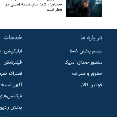
«محاربه» شد؛ جان نجمه امینی در
خطر است
در باره ما
خدمات
متمم بخش ۵۰۸
اپلیکیشن +VOA
منشور صدای آمریکا
فیلترشکن
حقوق و مقررات
اشتراک خبرن
قوانین تالار
آگهی استخد
فرکانس‌های 
پخش رادیو
یادگیری زبان انگلیسی