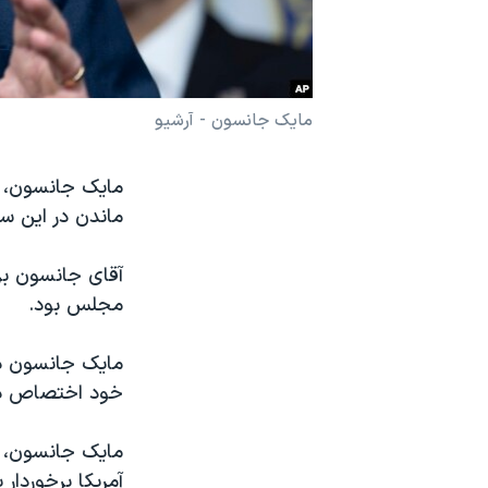
نرگس محمدی برنده جایزه نوبل صلح
همایش محافظه‌کاران آمریکا «سی‌پک»
صفحه‌های ویژه
مایک جانسون - آرشیو
سفر پرزیدنت ترامپ به چین
ماندن در این س
مجلس بود.
مایک جانسون در 
خود اختصاص دا
مایک جانسون، ن