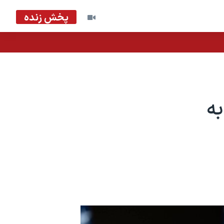
پخش زنده
ه