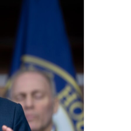
مستندها
فرهنگ و زندگی
حقوق شهروندی
انتخابات ریاست جمهوری آمریکا ۲۰۲۴
اقتصادی
حمله جمهوری اسلامی به اسرائیل
رمز مهسا
علم و فناوری
اسرائیل در جنگ
ورزش زنان در ایران
گالری عکس
اعتراضات زن، زندگی، آزادی
آرشیو پخش زنده
مجموعه مستندهای دادخواهی
تریبونال مردمی آبان ۹۸
دادگاه حمید نوری
چهل سال گروگان‌گیری
قانون شفافیت دارائی کادر رهبری ایران
اعتراضات مردمی آبان ۹۸
اسرائیل در جنگ