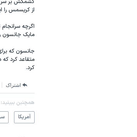
کشمکش بر سر ط
از کریسمس را ایج
اگرچه سرانجام 
مایک جانسون را 
جانسون که برای
کرد.
اشتراک
همچنبن ببینید:
آمريکا
سر