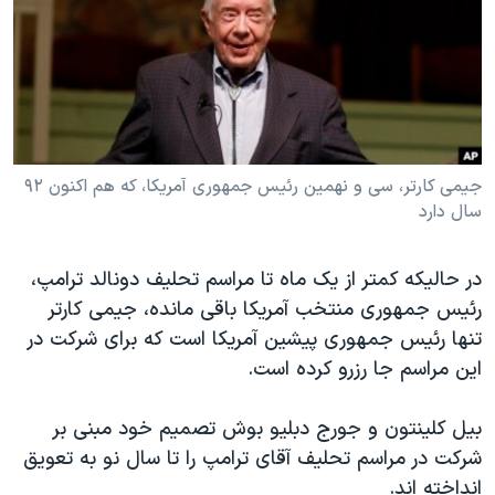
دنبال کنید
مستندها
فرهنگ و زندگی
حقوق شهروندی
انتخابات ریاست جمهوری آمریکا ۲۰۲۴
اقتصادی
حمله جمهوری اسلامی به اسرائیل
رمز مهسا
علم و فناوری
زبانهای مختلف
اسرائیل در جنگ
ورزش زنان در ایران
جیمی کارتر، سی و نهمین رئیس جمهوری آمریکا، که هم اکنون ۹۲
سال دارد
گالری عکس
اعتراضات زن، زندگی، آزادی
آرشیو پخش زنده
مجموعه مستندهای دادخواهی
در حالیکه کمتر از یک ماه تا مراسم تحلیف دونالد ترامپ،
تریبونال مردمی آبان ۹۸
رئیس جمهوری منتخب آمریکا باقی مانده، جیمی کارتر
تنها رئیس جمهوری پیشین آمریکا است که برای شرکت در
دادگاه حمید نوری
این مراسم جا رزرو کرده است.
چهل سال گروگان‌گیری
قانون شفافیت دارائی کادر رهبری ایران
بیل کلینتون و جورج دبلیو بوش تصمیم خود مبنی بر
شرکت در مراسم تحلیف آقای ترامپ را تا سال نو به تعویق
اعتراضات مردمی آبان ۹۸
انداخته اند.