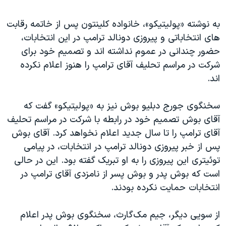
اسرائیل در جنگ
نرگس محمدی برنده جایزه نوبل صلح
به نوشته «پولیتیکو»، خانواده کلینتون پس از خاتمه رقابت
های انتخاباتی و پیروزی دونالد ترامپ در این انتخابات،
همایش محافظه‌کاران آمریکا «سی‌پک»
حضور چندانی در عموم نداشته اند و تصمیم خود برای
صفحه‌های ویژه
شرکت در مراسم تحلیف آقای ترامپ را هنوز اعلام نکرده
سفر پرزیدنت ترامپ به چین
اند.
سخنگوی جورج دبلیو بوش نیز به «پولیتیکو» گفت که
آقای بوش تصمیم خود در رابطه با شرکت در مراسم تحلیف
آقای ترامپ را تا سال جدید اعلام نخواهد کرد. آقای بوش
پس از خبر پیروزی دونالد ترامپ در انتخابات، در پیامی
توئیتری این پیروزی را به او تبریک گفته بود. این در حالی
است که بوش پدر و بوش پسر از نامزدی آقای ترامپ در
انتخابات حمایت نکرده بودند.
از سویی دیگر، جیم مک‌گارث، سخنگوی بوش پدر اعلام