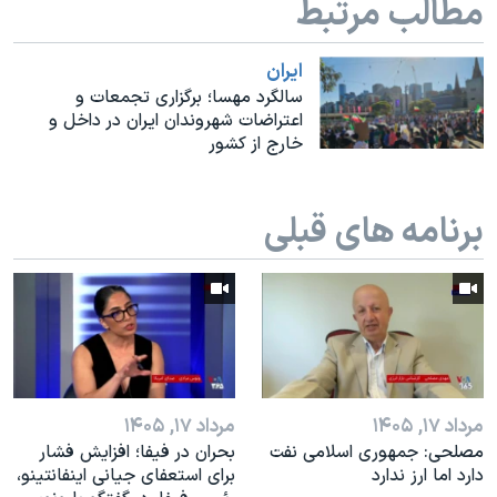
مطالب مرتبط
اسرائیل در جنگ
نرگس محمدی برنده جایزه نوبل صلح
ايران
همایش محافظه‌کاران آمریکا «سی‌پک»
سالگرد مهسا؛ برگزاری تجمعات و
اعتراضات شهروندان ایران در داخل و
صفحه‌های ویژه
خارج از کشور
سفر پرزیدنت ترامپ به چین
برنامه های قبلی
مرداد ۱۷, ۱۴۰۵
مرداد ۱۷, ۱۴۰۵
مصلحی: جمهوری اسلامی نفت
بحران در فیفا؛ افزایش فشار
دارد اما ارز ندارد
برای استعفای جیانی اینفانتینو،