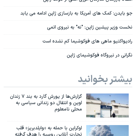
جو بایدن: کمک های آمریکا به بازسازی ژاپن ادامه می یابد
نخست وزیر پیشین ژاپن: "نه" به نیروی اتمی
رادیواکتیو ماهی های فوکوشیما کم نشده است
نگرانی در نیروگاه فوکوشیمای ژاپن
بیشتر بخوانید
گزارش‌ها از یورش گارد به بند ۷ زندان
اوین و انتقال دو زندانی سیاسی به
محلی نامعلوم
اوکراین با حمله به «وایلدبریز» قلب
تجارت آنلاین روسیه را هدف گرفته