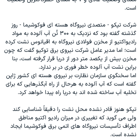
اسرائیل در جنگ
است.
نرگس محمدی برنده جایزه نوبل صلح
همایش محافظه‌کاران آمریکا «سی‌پک»
شرکت تپکو - متصدی نیروگاه هسته ای فوکوشیما - روز
گذشته گفته بود که نزدیک به ۳۰۰ تُن آب آلوده به مواد
صفحه‌های ویژه
رادیواکتیو از مخزن فولادی نیروگاه به اقیانوس نشت کرده
سفر پرزیدنت ترامپ به چین
است؛ اما مدیر عامل شرکت نیروی برق توکیو گفت که چون
مخزن بیش از یکصد متر دور از دریا قرار گرفته است، بنا
براین نشت آب آلوده خطر فوری در بر ندارد.
اما سخنگوی سازمان نظارت بر نیروی هسته ای کشور ژاپن
گفته است که آب آلوده به هرحال از راه آبگذرهایی که برای
تخلیه آب ساخته شده اند به دریا راه پیدا خواهد کرد.
تپکو هنوز قادر نشده محل نشت را دقیقاً شناسایی کند
ولی می گوید که تغییری در میزان رادیو اکتیو مناطق
اطراف تأسیسات نیروگاه های اتمی برق فوکوشیما ایجاد
نشده است.