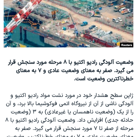
دنبال کنید
مستندها
فرهنگ و زندگی
حقوق شهروندی
انتخابات ریاست جمهوری آمریکا ۲۰۲۴
اقتصادی
حمله جمهوری اسلامی به اسرائیل
رمز مهسا
علم و فناوری
زبانهای مختلف
اسرائیل در جنگ
ورزش زنان در ایران
گالری عکس
اعتراضات زن، زندگی، آزادی
وضعیت آلودگی رادیو اکتیو با ۸ مرحله مورد سنجش قرار
می گیرد. صفر به معنای وضعیت عادی و ۷ به معنای
آرشیو پخش زنده
مجموعه مستندهای دادخواهی
خطرناکترین وضعیت است.
تریبونال مردمی آبان ۹۸
دادگاه حمید نوری
ژاپن سطح هشدار خود در مورد نشت مواد رادیو اکتیو و
آلودگی ناشی از آن از نیروگاه اتمی فوکوشیما بالا برد، و آن
چهل سال گروگان‌گیری
را از یک (وضعیت ناهمسان یا غیرعادی) به ۳ (وضعیت
قانون شفافیت دارائی کادر رهبری ایران
حادثه جدی) افزایش داد. وضعیت آلودگی رادیو اکتیو با ۸
اعتراضات مردمی آبان ۹۸
مرحله از صفر تا ۷ مورد سنجش قرار می گیرد. صفر به
معنای وضعیت عادی و ۷ به معنای خطرناکترین وضعیت