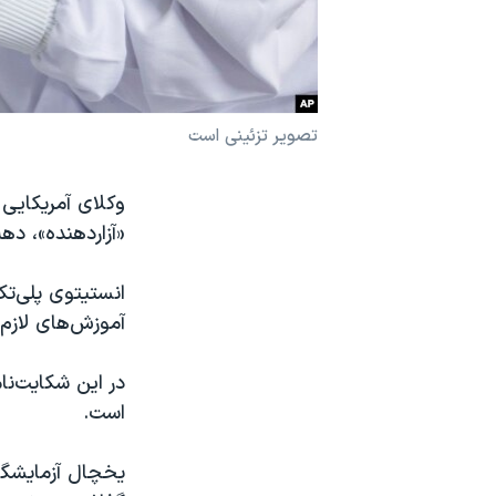
نرگس محمدی برنده جایزه نوبل صلح
همایش محافظه‌کاران آمریکا «سی‌پک»
صفحه‌های ویژه
تصویر تزئینی است
سفر پرزیدنت ترامپ به چین
وکلای آمریکایی
«آزاردهنده»، ده
انستیتوی پلی‌تک
آموزش‌های لازم
در این شکایت‌ن
است.