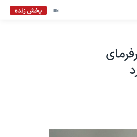
پخش زنده
فرمای
د