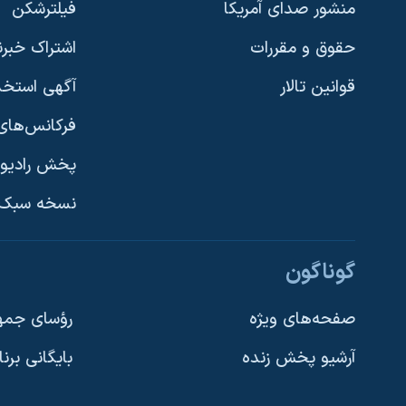
منشور صدای آمریکا
فیلترشکن
حقوق و مقررات
اشتراک خبرن
قوانین تالار
آگهی استخد
فرکانس‌های 
پخش رادیو
یادگیری زبان انگلیسی
نسخه سبک 
دنبال کنید
گوناگون
صفحه‌های ویژه
رؤسای جمهو
آرشیو پخش زنده
بایگانی برن
زبانهای مختلف