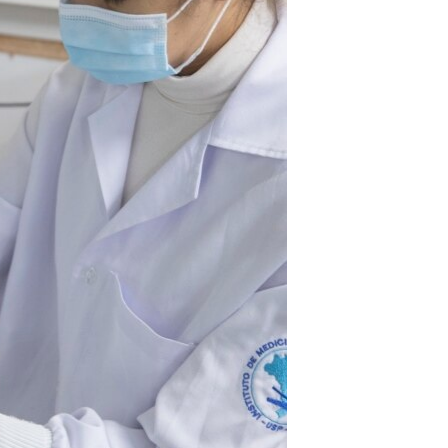
مستندها
فرهنگ و زندگی
حقوق شهروندی
انتخابات ریاست جمهوری آمریکا ۲۰۲۴
اقتصادی
حمله جمهوری اسلامی به اسرائیل
رمز مهسا
علم و فناوری
اسرائیل در جنگ
ورزش زنان در ایران
گالری عکس
اعتراضات زن، زندگی، آزادی
آرشیو پخش زنده
مجموعه مستندهای دادخواهی
تریبونال مردمی آبان ۹۸
دادگاه حمید نوری
چهل سال گروگان‌گیری
قانون شفافیت دارائی کادر رهبری ایران
اعتراضات مردمی آبان ۹۸
اسرائیل در جنگ