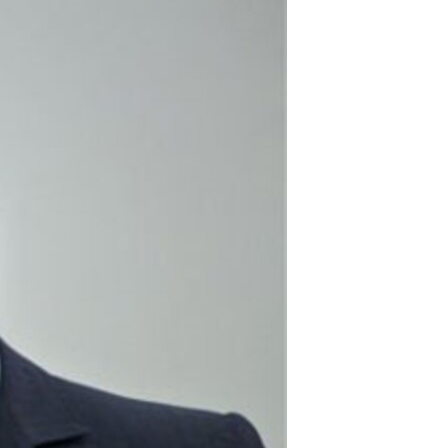
مستندها
فرهنگ و زندگی
حقوق شهروندی
انتخابات ریاست جمهوری آمریکا ۲۰۲۴
اقتصادی
حمله جمهوری اسلامی به اسرائیل
رمز مهسا
علم و فناوری
اسرائیل در جنگ
ورزش زنان در ایران
گالری عکس
اعتراضات زن، زندگی، آزادی
آرشیو پخش زنده
مجموعه مستندهای دادخواهی
تریبونال مردمی آبان ۹۸
دادگاه حمید نوری
چهل سال گروگان‌گیری
قانون شفافیت دارائی کادر رهبری ایران
اعتراضات مردمی آبان ۹۸
اسرائیل در جنگ