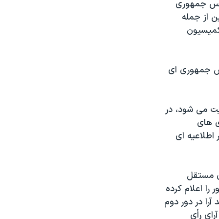
رئیس جمهوری
ن از جمله
کمیسیون
س جمهوری ای
ت می شود، در
ی های
 اطلاعیه ای
ن مستقل
 را اعلام کرده
 گباگبو رئیس جمهوری فعلی ساحل عاج با ۵۱ در صد آرا در دور دوم
یسیون مستقل انتخابات ۵۴ در صد آرای راًی