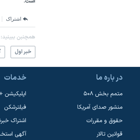
است.
اشتراک
همچنبن ببینید:
خبر اول
گ
در باره ما
خدمات
متمم بخش ۵۰۸
اپلیکیشن +VOA
منشور صدای آمریکا
فیلترشکن
حقوق و مقررات
اشتراک خبرن
قوانین تالار
آگهی استخد