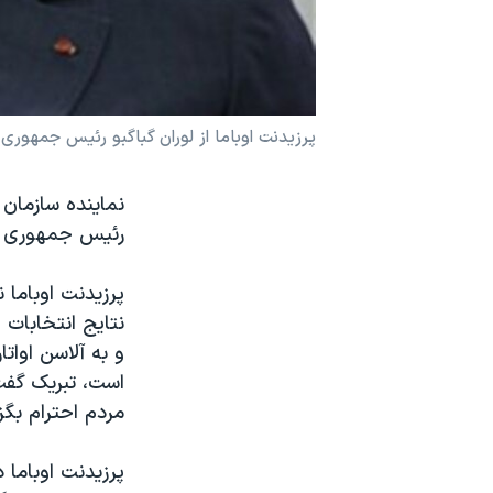
نرگس محمدی برنده جایزه نوبل صلح
همایش محافظه‌کاران آمریکا «سی‌پک»
صفحه‌های ویژه
پرزیدنت اوباما از لوران گباگبو رئیس جمهوری 
سفر پرزیدنت ترامپ به چین
نماینده سازمان
رئیس جمهوری س
پرزیدنت اوباما 
نتایج انتخابات
و به آلاسن اوات
است، تبریک گفت
مردم احترام بگزا
پرزیدنت اوباما 