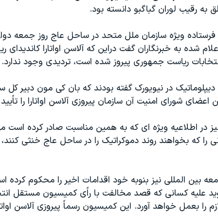
ق به رقیب لوران گباگبو دانسته بود.
رستاده ویژه سازمان ملل متحد در ساحل عاج روز جمعه دوازد
علام شده به خبرنگاران گفت دراین که آلاسن اواتارا کاندیدای 
تخابات ریاست جمهوری پیروز شده است، تردیدی وجود ندارد.
دیپلوماتیک در نیویورک گفته بودند که بان کی مون دبیر کل س
عضای شورای امنیت آن سازمان پیروزی آلاسن اواتارا را تاًیید 
نیز در اطلاعیه ویژه ای که به همین مناسبت صادر کرده است م
نی را که بخواهند روند دموکراتیک را در ساحل عاج خنثی کنند
عه بین المللی نیز بنوبه خود اقدامات اخیر را محکوم کرده اس
وید علیه کسانی که قصد مخالفت با راًی کمیسیون مستقل انتخا
زم را بعمل خواهد آورد. این کمیسیون رسماً پیروزی آلاسن اواتارا 