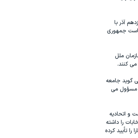
هم آذر با
ریاست جمهوری
ازمان ملل
می کنند.
ی گوید جامعه
، مسؤول می
ت و اتحادیه
بات را داشته
را تاًیید کرده