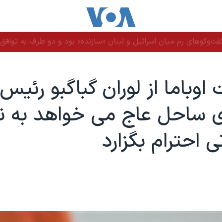
ت‌وگوهای رم میان اسرائیل و لبنان «سازنده» بود و دو طرف به توافق ن
اوباما از لوران گباگبو رئیس
 ساحل عاج می خواهد به نت
ی احترام بگزارد