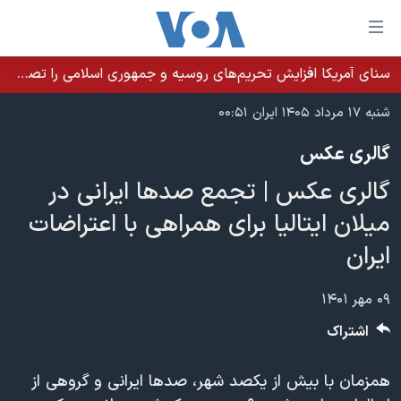
ینکهای
ابل
سترسی
سنای آمریکا افزایش تحریم‌های روسیه و جمهوری اسلامی را تصویب کرد؛ زلنسکی از این اقدام تشکر کرد
خانه
هش
شنبه ۱۷ مرداد ۱۴۰۵ ایران ۰۰:۵۱
نسخه سبک وب‌سایت
ه
گالری عکس
حتوای
موضوع ها
صلی
گالری عکس | تجمع صدها ایرانی در
برنامه های تلویزیونی
ایران
هش
میلان ایتالیا برای همراهی با اعتراضات
جدول برنامه ها
ه
آمریکا
ایران
فحه
صفحه‌های ویژه
جهان
صلی
فرکانس‌های صدای آمریکا
ورزشی
جام جهانی ۲۰۲۶
۰۹ مهر ۱۴۰۱
هش
پخش رادیویی
ه
گزیده‌ها
عملیات خشم حماسی
اشتراک
ستجو
۲۵۰سالگی آمریکا
ویژه برنامه‌ها
یادگیری زبان انگلیسی
همزمان با بیش از یکصد شهر، صدها ایرانی و گروهی از
ویدیوها
بایگانی برنامه‌های تلویزیونی