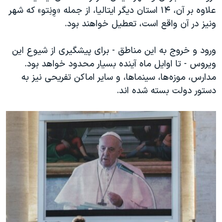
اسرائیل در جنگ
علاوه بر آن، ۱۴ استان دیگر ایتالیا، از جمله «وِنِتو» که شهر
نرگس محمدی برنده جایزه نوبل صلح
ونیز در آن واقع است، تعطیل خواهند بود.
همایش محافظه‌کاران آمریکا «سی‌پک»
ورود و خروج به این مناطق - برای پیشگیری از شیوع این
صفحه‌های ویژه
ویروس - تا اوایل ماه آینده بسیار محدود خواهد بود.
سفر پرزیدنت ترامپ به چین
مدارس، موزه‌ها، سینما‌ها، و سایر اماکن تفریحی نیز به
دستور دولت بسته شده اند.