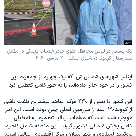
دنبال کنید
مستندها
فرهنگ و زندگی
حقوق شهروندی
انتخابات ریاست جمهوری آمریکا ۲۰۲۴
اقتصادی
حمله جمهوری اسلامی به اسرائیل
رمز مهسا
علم و فناوری
زبانهای مختلف
اسرائیل در جنگ
ورزش زنان در ایران
یک پرستار در لباس محافظ، جلوی چادر خدمات پزشکی در مقابل
بیمارستان کرمونا در شمال ایتالیا - ۴ مارس ۲۰۲۰
گالری عکس
اعتراضات زن، زندگی، آزادی
آرشیو پخش زنده
مجموعه مستندهای دادخواهی
ایتالیا شهرهای شمالی‌اش، که یک چهارم از جمعیت این
تریبونال مردمی آبان ۹۸
کشور را در خود جای داده‌اند، را به طور کامل تعطیل کرد.
دادگاه حمید نوری
این کشور با بیش از ۲۳۰ مرگ، شاهد بیشترین تلفات ناشی
چهل سال گروگان‌گیری
از کووید-۱۹، بعد از سرزمین اصلی چین بوده است. این امر
قانون شفافیت دارائی کادر رهبری ایران
موجب شده است که مقامات ایتالیا تصمیم به تعطیلی
کامل بخش شمالی کشور بگیرند. این منطقه شامل ناحیه
اعتراضات مردمی آبان ۹۸
ثروتمند لُمباردی و شهر میلان، مرکز اقتصادی ایتالیا، است.