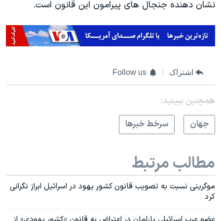
نشان دهنده جنجال های پیرامون این قانون است.
اشتراک
Follow us
همچنبن ببینید:
جهان
سرخط خبرها
مطالب مرتبط
موگرینی نسبت به تصویب قانون کشور یهود در اسرائیل ابراز نگرانی
کرد
عضو عرب اسرائیلی پارلمان در اعتراض به قانون «کشور یهودی» از