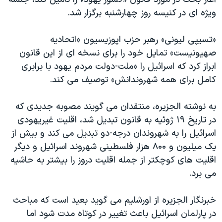
اسرائیل در جنگ
ویژه ای در کنیسه روز چهارشنبه برگزار شد.
نرگس محمدی برنده جایزه نوبل صلح
همایش محافظه‌کاران آمریکا «سی‌پک»
«تسیپی لیونی» رهبر حزب اپوزیسیون «اتحادیه
صهیونیست» تمایل خود را برای نسخه ای از این قانون
صفحه‌های ویژه
ابراز کرد که اسرائیل را «ملت-دولت مردم یهود با برابری
سفر پرزیدنت ترامپ به چین
کامل برای همه شهروندانش» توصیف می کند.
به نوشته الجزیره، منتقدان می گویند مصوبه جدیدی که
در تاریخ ۱۹ ژوئیه به قانون تبدیل شد، اقلیت غیریهودی
اسرائیل را به شهروندان درجه-دو تبدیل می کند و بیش از
یک میلیون و ۸۰۰ هزار فلسطینی شهروند اسرائیل و دیگر
اقلیت های کوچکتر از جمله اقلیت دروز را بیشتر به حاشیه
می برد.
خبرنگار الجزیره از اورشلیم می گوید بعید است که مباحث
در پارلمان اسرائیل باعث تغییر در کوتاه مدت شود اما