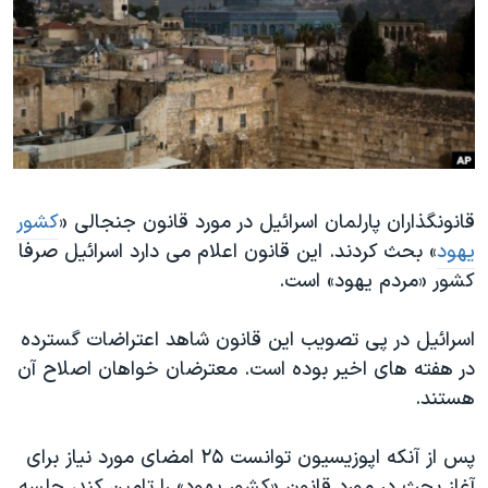
دنبال کنید
مستندها
فرهنگ و زندگی
حقوق شهروندی
انتخابات ریاست جمهوری آمریکا ۲۰۲۴
اقتصادی
حمله جمهوری اسلامی به اسرائیل
رمز مهسا
علم و فناوری
زبانهای مختلف
اسرائیل در جنگ
ورزش زنان در ایران
گالری عکس
اعتراضات زن، زندگی، آزادی
قانونگذاران پارلمان اسرائیل در مورد قانون جنجالی «
کشور
یهود
» بحث کردند. این قانون اعلام می دارد اسرائیل صرفا
آرشیو پخش زنده
مجموعه مستندهای دادخواهی
کشور «مردم یهود» است.
تریبونال مردمی آبان ۹۸
دادگاه حمید نوری
اسرائیل در پی تصویب این قانون شاهد اعتراضات گسترده
در هفته های اخیر بوده است. معترضان خواهان اصلاح آن
چهل سال گروگان‌گیری
هستند.
قانون شفافیت دارائی کادر رهبری ایران
اعتراضات مردمی آبان ۹۸
پس از آنکه اپوزیسیون توانست ۲۵ امضای مورد نیاز برای
آغاز بحث در مورد قانون «کشور یهود» را تامین کند، جلسه