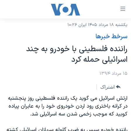
ینکهای
ابل
سترسی
یکشنبه ۱۸ مرداد ۱۴۰۵ ایران ۱۰:۲۶
خانه
هش
سرخط خبرها
نسخه سبک وب‌سایت
ه
راننده فلسطینی با خودرو به چند
حتوای
موضوع ها
اسرائیلی حمله کرد
صلی
برنامه های تلویزیونی
ایران
هش
جدول برنامه ها
۱۵ مرداد ۱۳۹۴
ه
آمریکا
فحه
صفحه‌های ویژه
جهان
اشتراک
صلی
فرکانس‌های صدای آمریکا
ورزشی
جام جهانی ۲۰۲۶
ارتش اسرائیل می گوید یک راننده فلسطینی روز پنجشنبه
هش
پخش رادیویی
در کرانه باختری رود اردن خودروی خود را به عابران پیاده
ه
گزیده‌ها
عملیات خشم حماسی
کوبید که موجب زخمی شدن سه اسرائیلی شد.
ستجو
۲۵۰سالگی آمریکا
ویژه برنامه‌ها
یادگیری زبان انگلیسی
ویدیوها
بایگانی برنامه‌های تلویزیونی
راننده خودرو سپس به ضرب گلوله سربازان اسرائیلی کشته