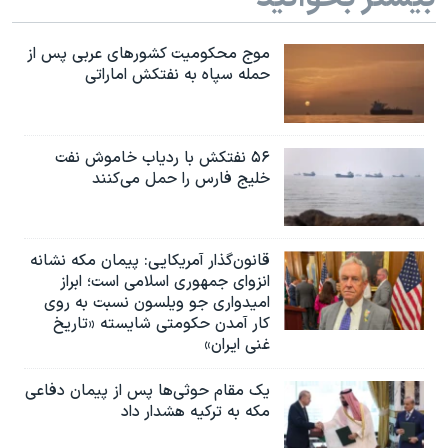
اسرائیل در جنگ
نرگس محمدی برنده جایزه نوبل صلح
موج محکومیت کشورهای عربی پس از
حمله سپاه به نفتکش اماراتی
همایش محافظه‌کاران آمریکا «سی‌پک»
صفحه‌های ویژه
سفر پرزیدنت ترامپ به چین
۵۶ نفتکش با ردیاب خاموش نفت
خلیج فارس را حمل می‌کنند
قانون‌گذار آمریکایی: پیمان مکه نشانه
انزوای جمهوری اسلامی است؛ ابراز
امیدواری جو ویلسون نسبت به روی
کار آمدن حکومتی شایسته «تاریخ
غنی ایران»
یک مقام حوثی‌ها پس از پیمان دفاعی
مکه به ترکیه هشدار داد