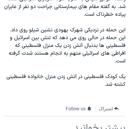
دنبال کنید
شد. به گفته مقام های بیمارستانی جراحت دو نفر از عابران
مستندها
فرهنگ و زندگی
پیاده خطرناک است.
حقوق شهروندی
انتخابات ریاست جمهوری آمریکا ۲۰۲۴
اقتصادی
حمله جمهوری اسلامی به اسرائیل
این حمله در نزدیکی شهرک یهودی نشین شیلو روی داد.
این حمله در حالی روی می دهد که تنش بین اسرائیل و
رمز مهسا
علم و فناوری
زبانهای مختلف
فلسطینی ها بدنبال آتش زدن یک منزل فلسطینی که
اسرائیل در جنگ
ورزش زنان در ایران
افراطی های اسرائیلی متهم به انجام هستند شدت گرفته
گالری عکس
اعتراضات زن، زندگی، آزادی
است.
آرشیو پخش زنده
مجموعه مستندهای دادخواهی
یک کودک فلسطینی در آتش زدن منزل خانواده فلسطینی
تریبونال مردمی آبان ۹۸
کشته شد.
دادگاه حمید نوری
چهل سال گروگان‌گیری
اشتراک
Follow us
قانون شفافیت دارائی کادر رهبری ایران
اعتراضات مردمی آبان ۹۸
بیشتر بخوانید