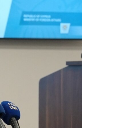
مستندها
فرهنگ و زندگی
حقوق شهروندی
انتخابات ریاست جمهوری آمریکا ۲۰۲۴
اقتصادی
حمله جمهوری اسلامی به اسرائیل
رمز مهسا
علم و فناوری
اسرائیل در جنگ
ورزش زنان در ایران
گالری عکس
اعتراضات زن، زندگی، آزادی
آرشیو پخش زنده
مجموعه مستندهای دادخواهی
تریبونال مردمی آبان ۹۸
دادگاه حمید نوری
چهل سال گروگان‌گیری
قانون شفافیت دارائی کادر رهبری ایران
اعتراضات مردمی آبان ۹۸
اسرائیل در جنگ