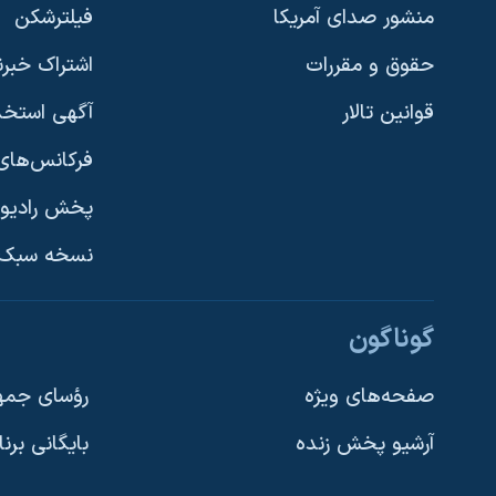
منشور صدای آمریکا
فیلترشکن
حقوق و مقررات
اشتراک خبرن
قوانین تالار
آگهی استخد
فرکانس‌های 
پخش رادیو
یادگیری زبان انگلیسی
نسخه سبک 
دنبال کنید
گوناگون
صفحه‌های ویژه
رؤسای جمهو
آرشیو پخش زنده
بایگانی برن
زبانهای مختلف