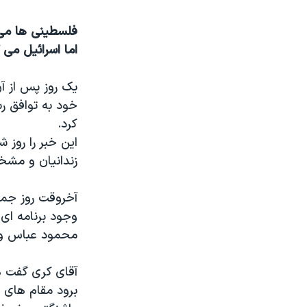
نرگس محمدی برنده جایزه نوبل صلح
همایش محافظه‌کاران آمریکا «سی‌پک»
اما اسرائیل می
صفحه‌های ویژه
یک روز پس از آن
سفر پرزیدنت ترامپ به چین
خود به توافق رس
کرد.
این خبر را روز ش
زندانیان و مشخ
آخروقت روز جمعه
وجود برنامه ای ب
محمود عباس وا
آقای کری گفت ه
برود مقام های ف