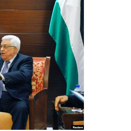
مستندها
فرهنگ و زندگی
حقوق شهروندی
انتخابات ریاست جمهوری آمریکا ۲۰۲۴
اقتصادی
حمله جمهوری اسلامی به اسرائیل
رمز مهسا
علم و فناوری
اسرائیل در جنگ
ورزش زنان در ایران
گالری عکس
اعتراضات زن، زندگی، آزادی
آرشیو پخش زنده
مجموعه مستندهای دادخواهی
تریبونال مردمی آبان ۹۸
دادگاه حمید نوری
چهل سال گروگان‌گیری
قانون شفافیت دارائی کادر رهبری ایران
اعتراضات مردمی آبان ۹۸
اسرائیل در جنگ