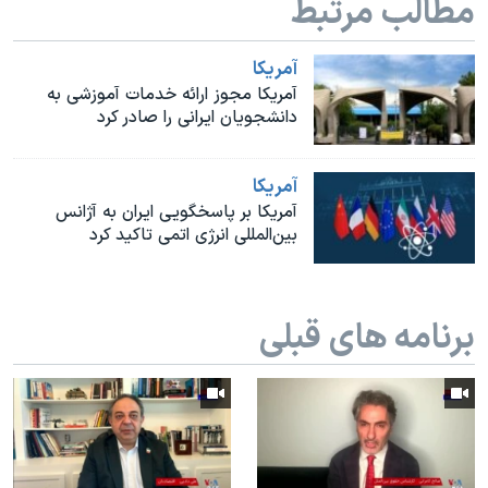
مطالب مرتبط
اسرائیل در جنگ
نرگس محمدی برنده جایزه نوبل صلح
آمريکا
همایش محافظه‌کاران آمریکا «سی‌پک»
آمریکا مجوز ارائه خدمات آموزشی به
دانشجویان ایرانی را صادر کرد
صفحه‌های ویژه
سفر پرزیدنت ترامپ به چین
آمريکا
آمریکا بر پاسخگویی ایران به آژانس
بین‌المللی انرژی اتمی تاکید کرد
برنامه های قبلی