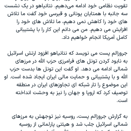
اسرائیل در جنگ
تقویت نظامی خود ادامه می‌دهیم. نتانیاهو در یک نشست
نرگس محمدی برنده جایزه نوبل صلح
سه جانبه با همتایان یونانی و قبرسی خود گفت ما تلاش
های خود را کاهش نمی دهیم، ما تلاش های خود را
همایش محافظه‌کاران آمریکا «سی‌پک»
افزایش می دهیم. من می دانم این کار را با پشتیبانی
صفحه‌های ویژه
کامل آمریکا انجام خواهیم داد.
سفر پرزیدنت ترامپ به چین
جروزالم پست می نویسد که نتانیاهو افزود ارتش اسرائیل
به نابود کردن تونل های فرامرزی حزب الله در مرزهای
شمالی ادامه می دهد. او گفت این تونل ها بدست حزب
الله و با پشتیبانی و حمایت مالی ایران ایجاد شده است. او
این موضوع را تار شبکه ای تجاوزهای ایران در منطقه
توصیف کرد که اروپا و جهان را نیز به وحشت انداخته
است.
به گزارش جروزالم پست، روسیه نیز توجهش به مرزهای
شمالی اسرائیل جلب شد و هیئتی پارلمانی از روسیه