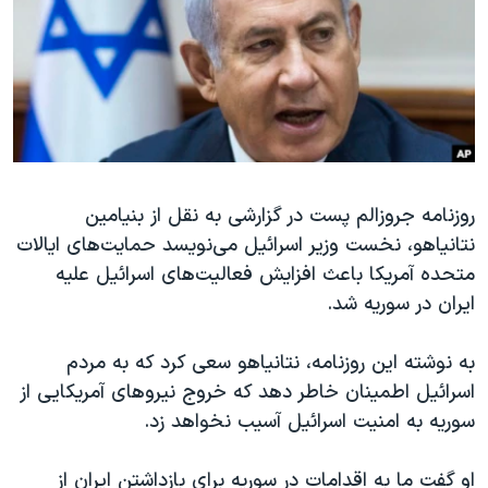
دنبال کنید
مستندها
فرهنگ و زندگی
حقوق شهروندی
انتخابات ریاست جمهوری آمریکا ۲۰۲۴
اقتصادی
حمله جمهوری اسلامی به اسرائیل
رمز مهسا
علم و فناوری
زبانهای مختلف
اسرائیل در جنگ
ورزش زنان در ایران
روزنامه جروزالم پست در گزارشی به نقل از بنیامین
گالری عکس
اعتراضات زن، زندگی، آزادی
نتانیاهو، نخست وزیر اسرائیل می‌نویسد حمایت‌های ایالات
آرشیو پخش زنده
مجموعه مستندهای دادخواهی
متحده آمریکا باعث افزایش فعالیت‌های اسرائیل علیه
تریبونال مردمی آبان ۹۸
ایران در سوریه شد.
دادگاه حمید نوری
به نوشته این روزنامه، نتانیاهو سعی کرد که به مردم
چهل سال گروگان‌گیری
اسرائیل اطمینان خاطر دهد که خروج نیروهای آمریکایی از
قانون شفافیت دارائی کادر رهبری ایران
سوریه به امنیت اسرائیل آسیب نخواهد زد.
اعتراضات مردمی آبان ۹۸
او گفت ما به اقدامات در سوریه برای بازداشتن ایران از