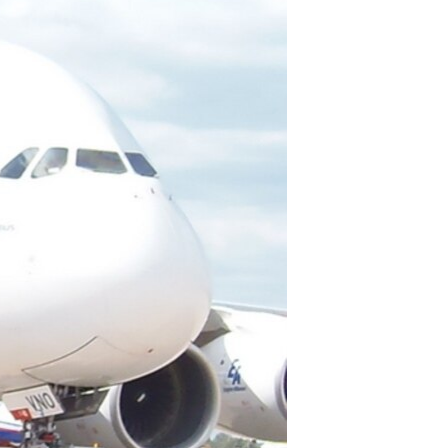
مستندها
فرهنگ و زندگی
حقوق شهروندی
انتخابات ریاست جمهوری آمریکا ۲۰۲۴
اقتصادی
حمله جمهوری اسلامی به اسرائیل
رمز مهسا
علم و فناوری
اسرائیل در جنگ
ورزش زنان در ایران
گالری عکس
اعتراضات زن، زندگی، آزادی
آرشیو پخش زنده
مجموعه مستندهای دادخواهی
تریبونال مردمی آبان ۹۸
دادگاه حمید نوری
چهل سال گروگان‌گیری
قانون شفافیت دارائی کادر رهبری ایران
اعتراضات مردمی آبان ۹۸
اسرائیل در جنگ