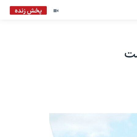
پخش زنده
ست