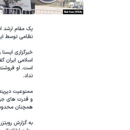
نرگس محمدی برنده جایزه نوبل صلح
همایش محافظه‌کاران آمریکا «سی‌پک»
یک مقام ارشد ا
صفحه‌های ویژه
نظامی توسط ایرا
سفر پرزیدنت ترامپ به چین
است. او فروشند
نداد.
ممنوعیت دیرینه
همچنان محدود ن
به گزارش رویتزر