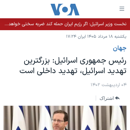
ینکهای
ابل
سترسی
نخست وزیر اسرائيل: اگر رژیم ایران حمله کند ضربه سختی خواهد خورد
خانه
هش
یکشنبه ۱۸ مرداد ۱۴۰۵ ایران ۱۷:۲۴
نسخه سبک وب‌سایت
ه
جهان
حتوای
موضوع ها
صلی
رئیس جمهوری اسرائیل: بزرگترین
برنامه های تلویزیونی
ایران
هش
تهدید اسرائیل، تهدید داخلی است
جدول برنامه ها
ه
آمریکا
فحه
صفحه‌های ویژه
جهان
۰۴ اردیبهشت ۱۴۰۲
صلی
فرکانس‌های صدای آمریکا
ورزشی
جام جهانی ۲۰۲۶
هش
اشتراک
پخش رادیویی
ه
گزیده‌ها
عملیات خشم حماسی
ستجو
۲۵۰سالگی آمریکا
ویژه برنامه‌ها
یادگیری زبان انگلیسی
ویدیوها
بایگانی برنامه‌های تلویزیونی