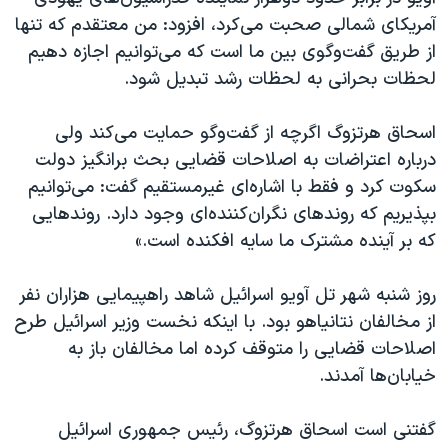
اسرائیل در جنگ
آمریکای شمالی صحبت می‌کرد، افزود: من معتقدم که تنها
نرگس محمدی برنده جایزه نوبل صلح
از طریق گفت‌وگوی بین ما است که می‌توانیم اجازه دهیم
لحظات بحرانی به لحظات رشد تبدیل شود.
همایش محافظه‌کاران آمریکا «سی‌پک»
صفحه‌های ویژه
اسحاق هرتزوگ اگر‌چه از گفت‌وگو حمایت می‌کند ولی
سفر پرزیدنت ترامپ به چین
درباره اعتراضات به اصلاحات قضایی بحث برانگیز دولت
سکوت کرد و فقط با اشاره‌ای غیرمستقیم گفت: می‌توانیم
بپذیریم که روندهای نگران‌کننده‌ای وجود دارد. روندهایی
که بر آینده مشترک ما سایه افکنده است.»
روز شنبه شهر تل آویو اسرائیل شاهد راهپیمایی هزاران نفر
از مخالفان نتانیاهو بود. با اینکه نخست وزیر اسرائیل طرح
اصلاحات قضایی را متوقف کرده اما مخالفان باز به
خیابان‌ها آمدند.
گفتنی است اسحاق هرتزوگ، رئیس جمهوری اسرائیل