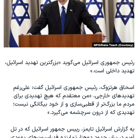
دنبال کنید
مستندها
فرهنگ و زندگی
حقوق شهروندی
انتخابات ریاست جمهوری آمریکا ۲۰۲۴
اقتصادی
حمله جمهوری اسلامی به اسرائیل
رمز مهسا
علم و فناوری
زبانهای مختلف
اسرائیل در جنگ
ورزش زنان در ایران
رئیس جمهوری اسرائیل می‌گوید «بزرگترین تهدید اسرائیل،
گالری عکس
اعتراضات زن، زندگی، آزادی
تهدید داخلی است.»
آرشیو پخش زنده
مجموعه مستندهای دادخواهی
تریبونال مردمی آبان ۹۸
اسحاق هرتزوگ، رئیس جمهوری اسرائیل گفت: علی‌رغم
تهدیدهای خارجی، «من معتقدم که هیچ تهدیدی برای
دادگاه حمید نوری
مردم ما بزرگ‌تر از قطبی‌سازی و از خود بیگانگی نیست؛
چهل سال گروگان‌گیری
تهدیدی که از درون سرچشمه می‌گیرد.»
قانون شفافیت دارائی کادر رهبری ایران
به گزارش اسرائیل تایمز، رییس جمهور اسرائیل که در تل
اعتراضات مردمی آبان ۹۸
آویو در برابر حدود دوهزار‌ نماینده فدراسیون‌های یهودی