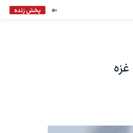
پخش زنده
غزه