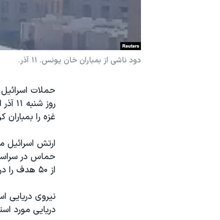
نرگس محمدی برنده جایزه نوبل صلح
همایش محافظه‌کاران آمریکا «سی‌پک»
صفحه‌های ویژه
دود ناشی از بمباران خان یونس. ۱۱ آذر.
سفر پرزیدنت ترامپ به چین
حملات اسرائیل 
روز ش
غزه را بمباران کر
حماس در سراسر 
از ۵۰ هدف را در خان‌یونس در حملات «گسترده» مورد حمله قرار دادند.
نیروی دریایی ا
دریایی مورد است