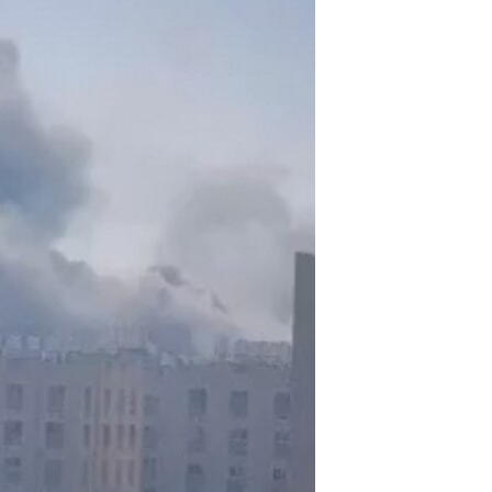
مستندها
فرهنگ و زندگی
حقوق شهروندی
انتخابات ریاست جمهوری آمریکا ۲۰۲۴
اقتصادی
حمله جمهوری اسلامی به اسرائیل
رمز مهسا
علم و فناوری
اسرائیل در جنگ
ورزش زنان در ایران
گالری عکس
اعتراضات زن، زندگی، آزادی
آرشیو پخش زنده
مجموعه مستندهای دادخواهی
تریبونال مردمی آبان ۹۸
دادگاه حمید نوری
چهل سال گروگان‌گیری
قانون شفافیت دارائی کادر رهبری ایران
اعتراضات مردمی آبان ۹۸
اسرائیل در جنگ