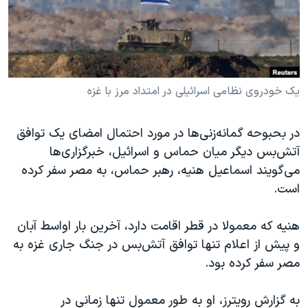
دنبال کنید
مستندها
فرهنگ و زندگی
حقوق شهروندی
انتخابات ریاست جمهوری آمریکا ۲۰۲۴
اقتصادی
حمله جمهوری اسلامی به اسرائیل
رمز مهسا
علم و فناوری
یک خودروی نظامی اسرائیلی در امتداد مرز با غزه
زبانهای مختلف
اسرائیل در جنگ
ورزش زنان در ایران
در بحبوحه گمانه‌زنی‌ها در مورد احتمال امضای یک توافق
گالری عکس
اعتراضات زن، زندگی، آزادی
آتش‌بس دیگر میان حماس و اسرائيل، خبرگزاری‌ها
آرشیو پخش زنده
مجموعه مستندهای دادخواهی
می‌گویند اسماعیل هنیه، رهبر حماس، به مصر سفر کرده
است.
تریبونال مردمی آبان ۹۸
دادگاه حمید نوری
هنیه که معمولا در قطر اقامت دارد، آخرین بار اواسط آبان
چهل سال گروگان‌گیری
و پیش از اعلام تنها توافق‌ آتش‌بس در جنگ جاری غزه به
مصر سفر کرده بود.
قانون شفافیت دارائی کادر رهبری ایران
اعتراضات مردمی آبان ۹۸
به گزارش رویترز، او به طور معمول تنها زمانی در