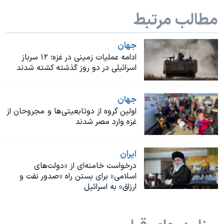
اسرائیل در جنگ
مطالب مرتبط
نرگس محمدی برنده جایزه نوبل صلح
همایش محافظه‌کاران آمریکا «سی‌پک»
جهان
ادامه عملیات زمینی در غزه؛ ۱۲ سرباز
صفحه‌های ویژه
اسرائیلی در دو روز گذشته کشته شدند
سفر پرزیدنت ترامپ به چین
جهان
اولین گروه از دوتابعیتی‌ها و مجروحان از
غزه وارد مصر شدند
ايران
درخواست خامنه‌ای از «دولت‌های
اسلامی» برای بستن راه «صدور نفت و
ارزاق» به اسرائیل