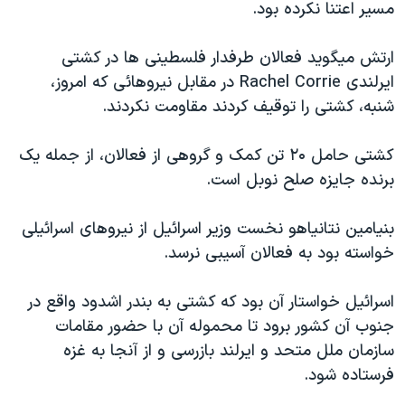
مسير اعتنا نکرده بود.
دنبال کنید
مستندها
فرهنگ و زندگی
حقوق شهروندی
انتخابات ریاست جمهوری آمریکا ۲۰۲۴
ارتش ميگويد فعالان طرفدار فلسطينی ها در کشتی
ايرلندی Rachel Corrie در مقابل نيروهائی که امروز،
اقتصادی
حمله جمهوری اسلامی به اسرائیل
شنبه، کشتی را توقيف کردند مقاومت نکردند.
رمز مهسا
علم و فناوری
زبانهای مختلف
اسرائیل در جنگ
ورزش زنان در ایران
کشتی حامل ۲۰ تن کمک و گروهی از فعالان، از جمله يک
برنده جايزه صلح نوبل است.
گالری عکس
اعتراضات زن، زندگی، آزادی
آرشیو پخش زنده
مجموعه مستندهای دادخواهی
بنيامين نتانياهو نخست وزير اسرائيل از نيروهای اسرائيلی
تریبونال مردمی آبان ۹۸
خواسته بود به فعالان آسيبی نرسد.
دادگاه حمید نوری
اسرائيل خواستار آن بود که کشتی به بندر اشدود واقع در
چهل سال گروگان‌گیری
جنوب آن کشور برود تا محموله آن با حضور مقامات
قانون شفافیت دارائی کادر رهبری ایران
سازمان ملل متحد و ايرلند بازرسی و از آنجا به غزه
فرستاده شود.
اعتراضات مردمی آبان ۹۸