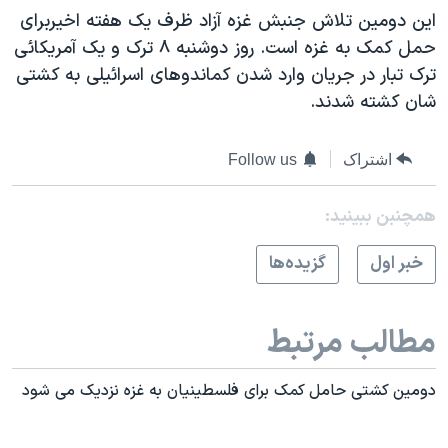
اسرائیل در جنگ
اين دومين تلاش جنبش غزه آزاد ظرف يک هفته اخيربرای
نرگس محمدی برنده جایزه نوبل صلح
حمل کمک به غزه است. روز دوشنبه ۸ ترک و يک آمريکائی
ترک تبار در جريان وارد شدن کماندوهای اسرائيلی به کشتی
همایش محافظه‌کاران آمریکا «سی‌پک»
شان کشته شدند.
صفحه‌های ویژه
سفر پرزیدنت ترامپ به چین
اشتراک
Follow us
همچنبن ببینید:
خبر اول
گزيده‌ها
مطالب مرتبط
دومین کشتی حامل کمک برای فلسطینیان به غزه نزدیک می شود