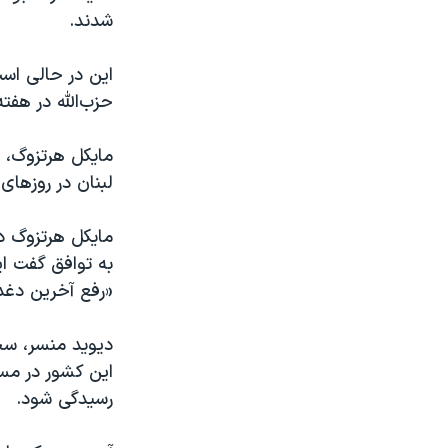
شدند.
این در حالی است
حزب‌الله در هفت
مایکل هرتزوگ، س
لبنان در روزهای 
مایکل هرتزوگ در
به توافق گفت ا
«رفع آخرین دغد
دیوید منسر، سخن
این کشور در مس
رسیدگی شود.