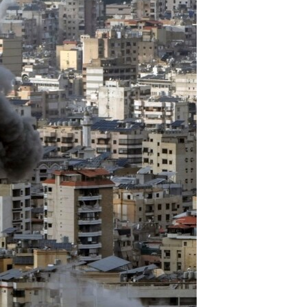
مستندها
فرهنگ و زندگی
حقوق شهروندی
انتخابات ریاست جمهوری آمریکا ۲۰۲۴
اقتصادی
حمله جمهوری اسلامی به اسرائیل
رمز مهسا
علم و فناوری
اسرائیل در جنگ
ورزش زنان در ایران
گالری عکس
اعتراضات زن، زندگی، آزادی
آرشیو پخش زنده
مجموعه مستندهای دادخواهی
تریبونال مردمی آبان ۹۸
دادگاه حمید نوری
چهل سال گروگان‌گیری
قانون شفافیت دارائی کادر رهبری ایران
اعتراضات مردمی آبان ۹۸
اسرائیل در جنگ