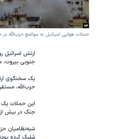
نرگس محمدی برنده جایزه نوبل صلح
همایش محافظه‌کاران آمریکا «سی‌پک»
صفحه‌های ویژه
حملات هوایی اسرائیل به مواضع حزب‌الله در حومه ج
سفر پرزیدنت ترامپ به چین
جنوبی بیروت، م
یک سخنگوی ارتش
حزب‌الله، مستقر
این حملات یک رو
جنگ در بیش از