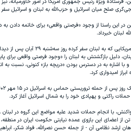
فرستاده ویژه رئیس جمهوری آمریکا در امور خاورمیانه، نیز ب
ی‌گری صلح میان اسرائیل و حزب‌الله به لبنان و اسرائیل سفر ک
در این راستا از وجود «فرصتی واقعی» برای خاتمه دادن به د
له لبنان خبرداد.
این مقام ارشد آمریکایی که به لبنان سفر کرده روز سه
نان، دلیل بازگشتش به لبنان را «وجود فرصتی واقعی برای پایا
 با اشاره به در دسترس بودن «دریچه‌ باز» کنونی، نسبت به 
 ابراز امیدواری کرد.
 حملات راکتی و پهپادی خود را به شمال اسرائیل آغاز کرد.
اکنش، با انجام حملات شدید علیه مواضع این گروه در لبنان و
ن از اعضای این بازوی عمده نیابتی حکومت ایران در منطقه، ب
هان ارشد نظامی آن - از جمله حسن نصرالله، فواد شکر، ابراهی