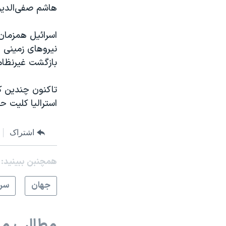
هاشم صفی‌الدین -
اسرائیل همزمان 
نیروهای زمینی 
بازگشت غیرنظامی
تاکنون چندین کش
استرالیا کلیت حز
اشتراک
همچنبن ببینید:
جهان
سرخ
مطالب مر