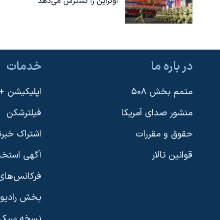
اوکراین را گسترش می‌دهد
در باره ما
خدمات
متمم بخش ۵۰۸
اپلیکیشن +VOA
منشور صدای آمریکا
فیلترشکن
حقوق و مقررات
اشتراک خبرن
قوانین تالار
آگهی استخد
فرکانس‌های 
پخش رادیو
یادگیری زبان انگلیسی
نسخه سبک 