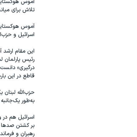
آموس هوکستاین، 
تلاش برای میانج
آموس هوکستاین 
اسرائیل و حزب‌ال
رئیس پارلمان لب
درگیری» دانست و
قاطع در این باره
به‌طور یک‌جانبه
اسرائیل هم در و
بر کشتن صدها ت
رهبران و فرماند