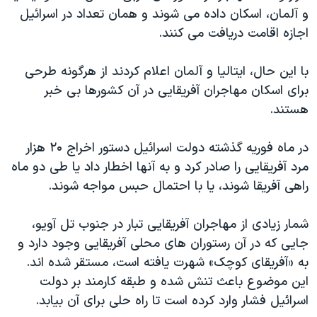
اسرائیل در جنگ
و آلمان، اسکان داده می شوند و همان تعداد در اسرائیل
نرگس محمدی برنده جایزه نوبل صلح
اجازه اقامت دریافت می کنند.
همایش محافظه‌کاران آمریکا «سی‌پک»
با این حال، ایتالیا و آلمان اعلام کردند از هرگونه طرحی
صفحه‌های ویژه
برای اسکان مهاجران آفریقایی در آن کشورها بی خبر
سفر پرزیدنت ترامپ به چین
هستند.
در ماه فوریه گذشته دولت اسرائیل دستور اخراج ۲۰ هزار
مرد آفریقایی را صادر کرد و به آنها اخطار داد یا طی دو ماه
راهی آفریقا شوند، یا با احتمال حبس مواجه شوند.
شمار زیادی از مهاجران آفریقایی تبار در جنوب تل آویو،
جایی که در آن رستوران های محلی آفریقایی وجود دارد و
به «آفریقای کوچک» شهرت یافته است، مستقر شده اند.
این موضوع باعث تنش شده و طبقه کارمند بر دولت
اسرائیل فشار وارد کرده است تا راه حلی برای آن بیابد.