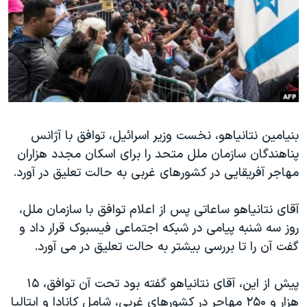
دنبال کنید
مستندها
فرهنگ و زندگی
حقوق شهروندی
انتخابات ریاست جمهوری آمریکا ۲۰۲۴
اقتصادی
حمله جمهوری اسلامی به اسرائیل
رمز مهسا
علم و فناوری
زبانهای مختلف
اسرائیل در جنگ
ورزش زنان در ایران
بنیامین نتانیاهو، نخست وزیر اسرائیل، توافق با آژانس
گالری عکس
اعتراضات زن، زندگی، آزادی
پناهندگان سازمان ملل متحد را برای اسکان مجدد هزاران
آرشیو پخش زنده
مجموعه مستندهای دادخواهی
مهاجر آفریقایی در کشورهای غربی به حالت تعلیق در آورد.
تریبونال مردمی آبان ۹۸
آقای نتانیاهو ساعاتی پس از اعلام توافق با سازمان ملل،
دادگاه حمید نوری
روز سه شنبه پیامی در شبکه اجتماعی فیسبوک قرار داد و
چهل سال گروگان‌گیری
گفت آن را تا بررسی بیشتر به حالت تعلیق در می آورد.
قانون شفافیت دارائی کادر رهبری ایران
پیش از این، آقای نتانیاهو گفته بود تحت آن توافق، ۱۵
اعتراضات مردمی آبان ۹۸
هزار و ۲۵۰ مهاجر در کشورهای غربی، شامل کانادا و ایتالیا