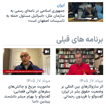
اسرائیل در جنگ
ايران
نرگس محمدی برنده جایزه نوبل صلح
جمهوری اسلامی در نامه‌ای رسمی به
سازمان ملل؛ «اسرائیل مسئول حمله به
همایش محافظه‌کاران آمریکا «سی‌پک»
تاسیسات اصفهان است»
صفحه‌های ویژه
سفر پرزیدنت ترامپ به چین
برنامه های قبلی
مرداد ۱۷, ۱۴۰۵
مرداد ۱۷, ۱۴۰۵
اثر ساز‌و‌کارهای بین المللی بر
ماموریت مریخ و چالش‌های
وضعیت حقوق بشر در ایران؛
سفرهای طولانی فضایی؛
گفت‌وگو با فریدون رحمانی
گفت‌وگو با بهرام مبشر دانشمند
پیشین ناسا