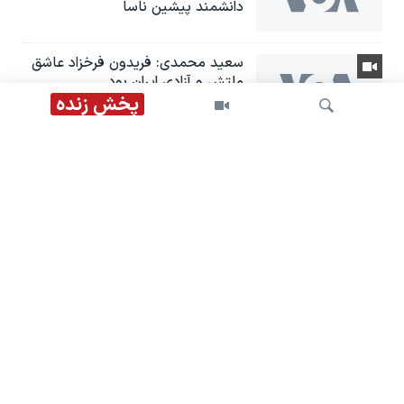
دانشمند پیشین ناسا
سعید محمدی: فریدون فرخزاد عاشق
ملتش و آزادی ایران بود
پخش زنده
دعوت دوباره عربستان از نخست‌وزیر
عراق و گزارش‌ها از «سفر» هیئت
«چارچوب هماهنگی» به تهران
جستجو
تحریم‌های جدید آمریکا علیه شبکه
قمار و پولشویی جمهوری اسلامی؛
گفت‌وگو با رضا غیبی
چالش حقوقی تازه برای سیاست
مالیاتی زهران ممدانی در نیویورک