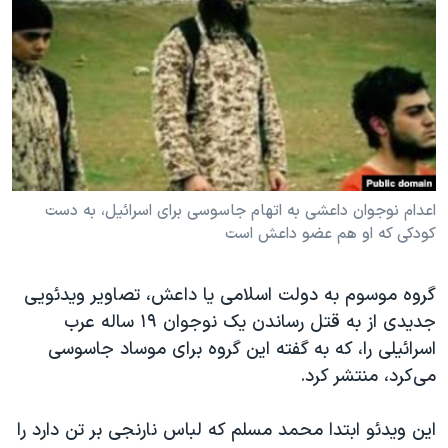
دنبال کنید
مستندها
فرهنگ و زندگی
حقوق شهروندی
انتخابات ریاست جمهوری آمریکا ۲۰۲۴
اقتصادی
حمله جمهوری اسلامی به اسرائیل
رمز مهسا
علم و فناوری
زبانهای مختلف
اسرائیل در جنگ
ورزش زنان در ایران
گالری عکس
اعتراضات زن، زندگی، آزادی
اعدام نوجوان داعشی به اتهام جاسوسی برای اسرائیل، به دست
کودکی که او هم عضو داعش است
آرشیو پخش زنده
مجموعه مستندهای دادخواهی
تریبونال مردمی آبان ۹۸
گروه موسوم به دولت اسلامی یا داعش، تصاویر ویدئویی
دادگاه حمید نوری
جدیدی از به قتل رساندن یک نوجوان ۱۹ ساله عرب
چهل سال گروگان‌گیری
اسرائیلی را، که به گفته‌ این گروه برای موساد جاسوسی
می‌کرد، منتشر کرد.
قانون شفافیت دارائی کادر رهبری ایران
اعتراضات مردمی آبان ۹۸
این ویدئو ابتدا محمد مسلم که لباس نارنجی بر تن دارد را