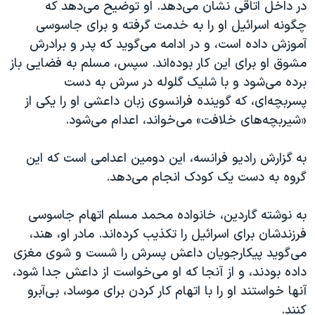
اسرائیل در جنگ
در داخل اتاقی نشان می‌دهد. او توضیح می‌دهد که
چگونه اسرائیل او را به خدمت گرفته و برای جاسوسی
نرگس محمدی برنده جایزه نوبل صلح
آموزش داده است، و در ادامه می‌گوید که پدر و برادرش
همایش محافظه‌کاران آمریکا «سی‌پک»
مشوق او برای این کار بوده‌اند. سپس، مسلم به فضایی باز
صفحه‌های ویژه
برده می‌شود و با شلیک گلوله در سرش به دست
پسربچه‌ای، که گوینده فرانسوی زبان داعشی او را یکی از
سفر پرزیدنت ترامپ به چین
«شیربچه‌های خلافت» می‌خواند، اعدام می‌شود.
به گزارش رادیو فرانسه، این دومین اعدامی است که این
گروه به دست یک کودک انجام می‌دهد.
به نوشته گاردین، خانواده محمد مسلم اتهام جاسوسی
فرزندشان برای اسرائیل را تکذیب کرده‌اند. مادر او، هند،
می‌گوید پیکارجویان داعش پسرش را شست‌ و شوی مغزی
داده بودند، و از آنجا که او می‌خواست از داعش جدا شود،
آنها خواستند او را با اتهام کار کردن برای موساد، بی‌آبرو
کنند.