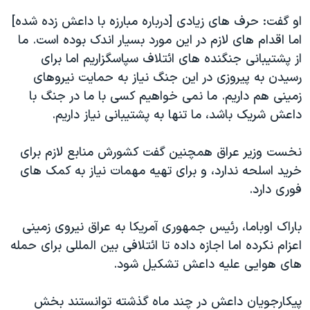
اسرائیل در جنگ
او گفت: حرف های زیادی [درباره مبارزه با داعش زده شده]
نرگس محمدی برنده جایزه نوبل صلح
اما اقدام های لازم در این مورد بسیار اندک بوده است. ما
همایش محافظه‌کاران آمریکا «سی‌پک»
از پشتیبانی جنگنده های ائتلاف سپاسگزاریم اما برای
رسیدن به پیروزی در این جنگ نیاز به حمایت نیروهای
صفحه‌های ویژه
زمینی هم داریم. ما نمی خواهیم کسی با ما در جنگ با
سفر پرزیدنت ترامپ به چین
داعش شریک باشد، ما تنها به پشتیبانی نیاز داریم.
نخست وزیر عراق همچنین گفت کشورش منابع لازم برای
خرید اسلحه ندارد، و برای تهیه مهمات نیاز به کمک های
فوری دارد.
باراک اوباما، رئیس جمهوری آمریکا به عراق نیروی زمینی
اعزام نکرده اما اجازه داده تا ائتلافی بین المللی برای حمله
های هوایی علیه داعش تشکیل شود.
پیکارجویان داعش در چند ماه گذشته توانستند بخش