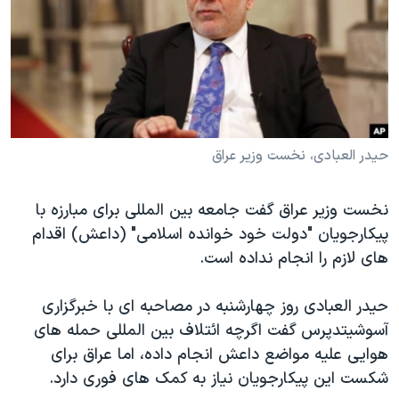
دنبال کنید
مستندها
فرهنگ و زندگی
حقوق شهروندی
انتخابات ریاست جمهوری آمریکا ۲۰۲۴
اقتصادی
حمله جمهوری اسلامی به اسرائیل
رمز مهسا
علم و فناوری
زبانهای مختلف
اسرائیل در جنگ
ورزش زنان در ایران
حیدر العبادی، نخست وزیر عراق
گالری عکس
اعتراضات زن، زندگی، آزادی
نخست وزیر عراق گفت جامعه بین المللی برای مبارزه با
آرشیو پخش زنده
مجموعه مستندهای دادخواهی
پیکارجویان "دولت خود خوانده اسلامی" (داعش) اقدام
تریبونال مردمی آبان ۹۸
های لازم را انجام نداده است.
دادگاه حمید نوری
حیدر العبادی روز چهارشنبه در مصاحبه ای با خبرگزاری
چهل سال گروگان‌گیری
آسوشیتدپرس گفت اگرچه ائتلاف بین المللی حمله های
قانون شفافیت دارائی کادر رهبری ایران
هوایی علیه مواضع داعش انجام داده، اما عراق برای
اعتراضات مردمی آبان ۹۸
شکست این پیکارجویان نیاز به کمک های فوری دارد.