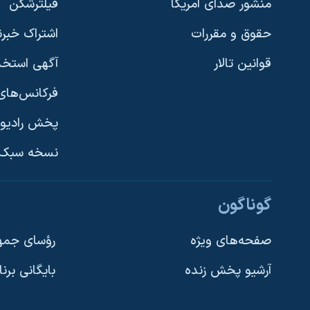
منشور صدای آمریکا
فیلترشکن
حقوق و مقررات
اشتراک خبرن
قوانین تالار
آگهی استخد
فرکانس‌های 
پخش رادیو
یادگیری زبان انگلیسی
نسخه سبک 
دنبال کنید
گوناگون
صفحه‌های ویژه
رؤسای جمهو
آرشیو پخش زنده
بایگانی برن
زبانهای مختلف