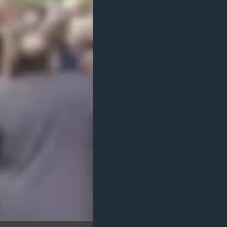
مستندها
فرهنگ و زندگی
حقوق شهروندی
انتخابات ریاست جمهوری آمریکا ۲۰۲۴
اقتصادی
حمله جمهوری اسلامی به اسرائیل
رمز مهسا
علم و فناوری
اسرائیل در جنگ
ورزش زنان در ایران
گالری عکس
اعتراضات زن، زندگی، آزادی
آرشیو پخش زنده
مجموعه مستندهای دادخواهی
تریبونال مردمی آبان ۹۸
دادگاه حمید نوری
چهل سال گروگان‌گیری
قانون شفافیت دارائی کادر رهبری ایران
اعتراضات مردمی آبان ۹۸
اسرائیل در جنگ