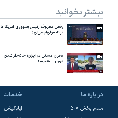
بیشتر بخوانید
رقص معروف رئیس‌جمهوری آمریکا با
ترانه «وای‌ام‌سی‌ای»
بحران مسکن در ایران؛ خانه‌دار شدن
دورتر از همیشه
در باره ما
خدمات
متمم بخش ۵۰۸
اپلیکیشن +VOA