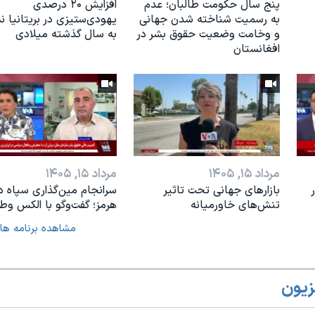
پنج سال حکومت طالبان؛ عدم
افزایش ۲۰ درصدی
به رسمیت شناخته شدن جهانی
یهودی‌ستیزی در بریتانیا 
و وخامت وضعیت حقوق بشر در
به سال گذشته میلادی
افغانستان
مرداد ۱۵, ۱۴۰۵
مرداد ۱۵, ۱۴۰۵
بازارهای جهانی تحت تاثیر
سرانجام مین‌گذاری‌ سپاه د
تنش‌های خاورمیانه
هرمز؛ گفت‌وگو با الکس وطن
مشاهده برنامه ها
زیون