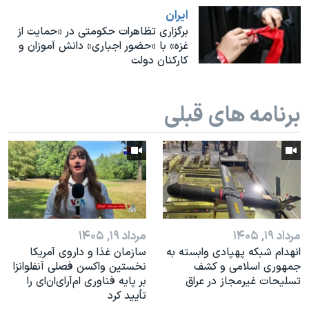
اسرائیل در جنگ
ايران
نرگس محمدی برنده جایزه نوبل صلح
برگزاری تظاهرات حکومتی در «حمایت از
غزه» با «حضور اجباری» دانش آموزان و
همایش محافظه‌کاران آمریکا «سی‌پک»
کارکنان دولت
صفحه‌های ویژه
سفر پرزیدنت ترامپ به چین
برنامه های قبلی
مرداد ۱۹, ۱۴۰۵
مرداد ۱۹, ۱۴۰۵
انهدام شبکه پهپادی وابسته به
سازمان غذا و داروی آمریکا
جمهوری اسلامی و کشف
نخستین واکسن فصلی آنفلوانزا
تسلیحات غیرمجاز در عراق
بر پایه فناوری ام‌آر‌ای‌ان‌ای را
تأیید کرد