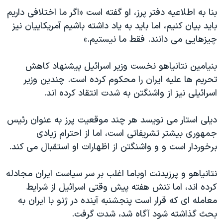
اسرائیل در جنگ
بنا به اطلاعیه دفتر پرز، او گفته است «اگر ما اختلافی داریم
نرگس محمدی برنده جایزه نوبل صلح
باید بیان کنیم، اما باید به یاد داشته باشیم آمریکاییان نیز
چیزهایی می دانند. فقط ما نیستیم.»
همایش محافظه‌کاران آمریکا «سی‌پک»
صفحه‌های ویژه
بنیامین نتانیاهو نخست وزیر اسرائیل پیشنهاد کاهش
سفر پرزیدنت ترامپ به چین
تحریم ها علیه ایران را محکوم کرده است. چندین وزیر
اسرائیلی نیز از واشنگتن به شدت انتقاد کرده اند.
دیلی استار می نویسد هر چند موقعیت پرز به عنوان رئیس
جمهوری بیشتر تشریفاتی است، اما از احترام زیادی
برخوردار است و و واشنگتن از اظهارات او استقبال می کند.
نتانیاهو و پرزیدنت اوباما اغلب بر سر سیاست ایران مجادله
کرده اند، اما تنش هفته پیش وقتی اسرائیل از شرایط
معامله ای که قرار است پنجشنبه آینده در ژنو با ایران به
بحث گذاشته شود آگاه شد، شدت گرفت.