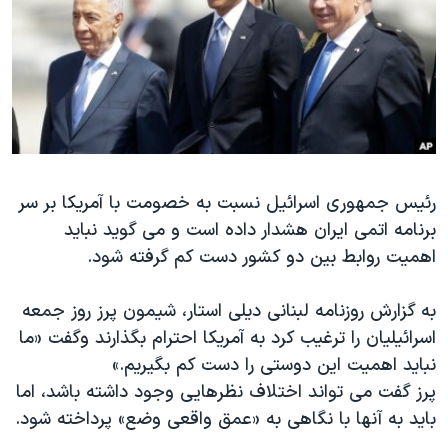
دنبال کنید
مستندها
فرهنگ و زندگی
حقوق شهروندی
انتخابات ریاست جمهوری آمریکا ۲۰۲۴
اقتصادی
حمله جمهوری اسلامی به اسرائیل
رمز مهسا
علم و فناوری
زبانهای مختلف
اسرائیل در جنگ
ورزش زنان در ایران
رئیس جمهوری اسرائیل نسبت به خصومت با آمریکا بر سر
گالری عکس
اعتراضات زن، زندگی، آزادی
برنامه اتمی ایران هشدار داده است و می گوید نباید
آرشیو پخش زنده
مجموعه مستندهای دادخواهی
اهمیت روابط بین دو کشور دست کم گرفته شود.
تریبونال مردمی آبان ۹۸
به گزارش روزنامه لبنانی دیلی استار، شیمون پرز روز جمعه
دادگاه حمید نوری
اسرائیلیان را ترغیب کرد به آمریکا احترام بگذارند وگفت «ما
چهل سال گروگان‌گیری
نباید اهمیت این دوستی را دست کم بگیریم.»
قانون شفافیت دارائی کادر رهبری ایران
پرز گفت می تواند اختلاف نظرهایی وجود داشته باشد، اما
باید به آنها با نگاهی به «عمق واقعی وضع» پرداخته شود.
اعتراضات مردمی آبان ۹۸