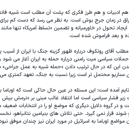
اق در زمان جرج بوش است. به نظر می رسد که دست کم برا
 ایجاد تحول در خاورمیانه و تضمین «تسلط آمریکا» تنها مانن
ه و بعد فراموش شده است. 
طلب آقای روتکوف درباره ظهور گزینه جنگ با ایران از آسیب پ
 حملات سیاسی میت رامنی درباره حمله به ایران آغاز می شود 
شدن این که در حال ترتیب دادن «حمله شبیه به عمل جراحی» ب
ین سناریو محتمل تر است زیرا نسبت به جنگ، تعهد کمتری می 
ایم آمده است: این مسئله در عین حال حاکی است که اوباما به
 زیر فشار سیاسی است اما انتقاد غالب مبنی بر «نرمش بیش از 
ت و در گروه دلایل دیگری که موضع او را در انتخابات ضعیف م
وند قرار نمی گیرد. حتی تلاش های بنیامین نتانیاهو، نخست 
ن مواضع اوباما به اسرائیل در مورد ایران نیز چندان موفق نبود.