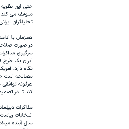
حتی این نظریه 
متوقف می کند ب
تحلیلگران ایرا‬
در صورت صلاحدید
سرگیری مذاکرات
نگاه دارد. آمری
مصالحه است حتی 
هرگونه توافقی م
کند تا در تصمی‬
مذاکرات دیپلماتی
انتخابات ریاست ج
سال آینده میلاد