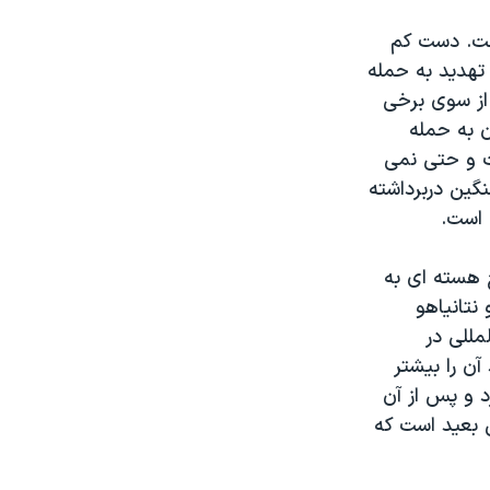
افت. دست کم
تهدید به حمله
از سوی برخی
ن به حمله
ت و حتی نمی
گین دربرداشته
 است.
ح هسته ای به
نتانیاهو
مللی در
آن را بیشتر
د و پس از آن
س بعید است که