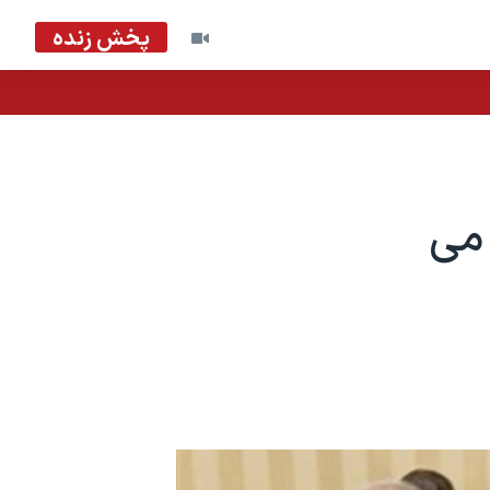
پخش زنده
 می