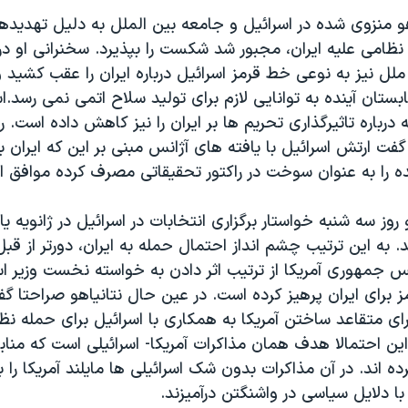
 منزوی شده در اسرائیل و جامعه بین الملل به دلیل تهدیدهای
نظامی علیه ایران، مجبور شد شکست را بپذیرد. سخنرانی او د
ل نیز به نوعی خط قرمز اسرائیل درباره ایران را عقب کشید و 
ابستان آینده به توانایی لازم برای تولید سلاح اتمی نمی رسد.اس
 درباره تاثیرگذاری تحریم ها بر ایران را نیز کاهش داده است. ر
گفت ارتش اسرائیل با یافته های آژانس مبنی بر این که ایران 
ده را به عنوان سوخت در راکتور تحقیقاتی مصرف کرده موافق 
 روز سه شنبه خواستار برگزاری انتخابات در اسرائیل در ژانویه یا
. به این ترتیب چشم انداز احتمال حمله به ایران، دورتر از قب
ئیس جمهوری آمریکا از ترتیب اثر دادن به خواسته نخست وزیر اس
برای ایران پرهیز کرده است. در عین حال نتانیاهو صراحتا گف
ای متقاعد ساختن آمریکا به همکاری با اسرائیل برای حمله نظا
ین احتمالا هدف همان مذاکرات آمریکا- اسرائیلی است که مناب
ده اند. در آن مذاکرات بدون شک اسرائیلی ها مایلند آمریکا را 
 با دلایل سیاسی در واشنگتن درآمیزند. 