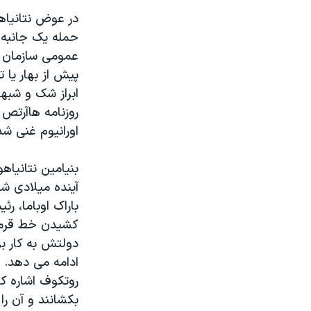
در عوض نتانیاهو
حمله یک جانبه 
عمومی سازمان مل
پیش از بهار یا ت
ابراز شک و شبهه
روزنامه هاآرتص 
اورانیوم غنی ش‬
بنیامین نتانیاهو
آینده میلادی شد
باراک اوباما، ر
کشیدن خط قرمز 
دولتش به کار بر
ادامه می دهد. ا
روتکوف اشاره کر
بکشانند و آن را‬