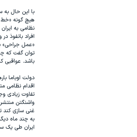
با این حال به 
هیچ گونه «خط ق
نظامی به ایران
افراد بانفوذ در
«عمل جراحی‌» پ
توان گفت که چط
باشد. عواقبی ک‬
دولت اوباما بار
اقدام نظامی متو
تفاوت زیادی وج
واشنگتن منتشر ش
غنی سازی کند تا
به چند ماه دیگر
ایران طی یک سا‬