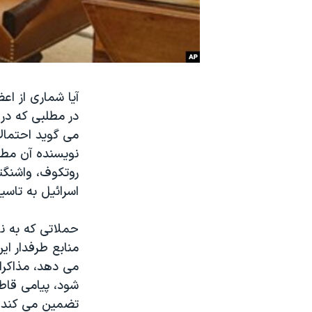
نرگس محمدی برنده جایزه نوبل صلح
همایش محافظه‌کاران آمریکا «سی‌پک»
صفحه‌های ویژه
سفر پرزیدنت ترامپ به چین
آیا شماری از اع
در مطلبی که در 
می گوید احتمال
روتکوف، واشنگت
اسرائیل به تاس‫‬
می دهد‫،
شود، پیامی قاط
تضمین می کند.‬