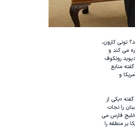
؟ تونی کارون،
ره می کند و
دیوید روتکوف
باره مذاکرات میان آمریکا و اسرائیل، مشاوره داده اند. به گفته منابع
ریکا و
وشته مانند «عمل جراحی» ظرف چند ساعت به پایان برسد. به گفته «یکی از
ارد:‌ «عراق، سوریه، و لبنان را نجات
ه خلیج فارس می
 بر منطقه را