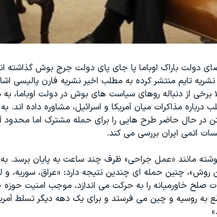
ضای دولت باراک اوباما پا جای پای دولت جرج بوش گذاشته اند
نشریه تایم منتشر کرده به مطلب اخیر نشریه فارن پالیسی اشا
ا برخی از دنباله روهای سیاست های بوش در دولت اوباما، به 
نویسنده آن مطلب در‫‬
ن در حال حاضر طرح هایی را برای حمله مشترک اما محدود آم
یسات اتمی ایران بررسی می کند.
حملاتی که به ن‫‬
منابع طرفدار این روش»، چنین حمله ای چندین نتیجه د‫‬
 مذاکرات صلح خاورمیانه را به حرکت می اندازد، موجب امنیت حوز
ع به روسیه و چین می فرستد و برای یک دهه دیگر تسلط آمریکا
»