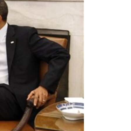
مستندها
فرهنگ و زندگی
حقوق شهروندی
انتخابات ریاست جمهوری آمریکا ۲۰۲۴
اقتصادی
حمله جمهوری اسلامی به اسرائیل
رمز مهسا
علم و فناوری
اسرائیل در جنگ
ورزش زنان در ایران
گالری عکس
اعتراضات زن، زندگی، آزادی
آرشیو پخش زنده
مجموعه مستندهای دادخواهی
تریبونال مردمی آبان ۹۸
دادگاه حمید نوری
چهل سال گروگان‌گیری
قانون شفافیت دارائی کادر رهبری ایران
اعتراضات مردمی آبان ۹۸
اسرائیل در جنگ