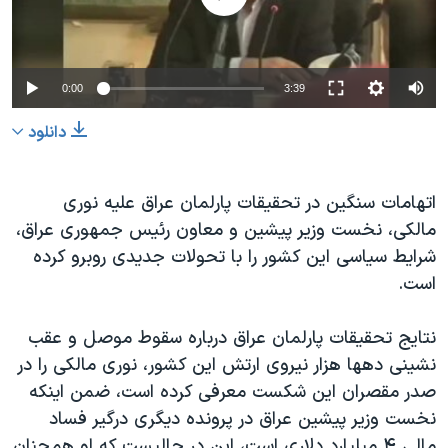
دنبال کنید
مستندها
فرهنگ و زندگی
حقوق شهروندی
انتخابات ریاست جمهوری آمریکا ۲۰۲۴
0:00
3:39
اقتصادی
حمله جمهوری اسلامی به اسرائیل
رمز مهسا
علم و فناوری
دانلود
زبانهای مختلف
اسرائیل در جنگ
ورزش زنان در ایران
اتهامات سنگین در تحقیقات پارلمان عراق علیه نوری
گالری عکس
اعتراضات زن، زندگی، آزادی
مالکی، نخست وزیر پیشین و معاون رئیس جمهوری عراق،
آرشیو پخش زنده
مجموعه مستندهای دادخواهی
شرایط سیاسی این کشور را با تحولات جدیدی روبرو کرده
تریبونال مردمی آبان ۹۸
است.
دادگاه حمید نوری
نتایج تحقیقات پارلمان عراق درباره سقوط موصل و عقب
چهل سال گروگان‌گیری
نشینی دهها هزار نیروی ارتش این کشور، نوری مالکی را در
قانون شفافیت دارائی کادر رهبری ایران
صدر مقصران این شکست معرفی کرده است، ضمن اینکه
نخست وزیر پیشین عراق در پرونده دیگری درگیر فساد
اعتراضات مردمی آبان ۹۸
مالی ۴ میلیارد دلاری است، این در حالیست که او همچنان