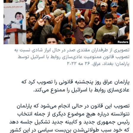
دنبال کنید
مستندها
فرهنگ و زندگی
حقوق شهروندی
انتخابات ریاست جمهوری آمریکا ۲۰۲۴
اقتصادی
حمله جمهوری اسلامی به اسرائیل
رمز مهسا
علم و فناوری
زبانهای مختلف
اسرائیل در جنگ
ورزش زنان در ایران
تصویری از طرفداران مقتدی صدر در حال ابراز شادی نسبت به
تصویب قانون ممنوعیت عادی‌سازی روابط با اسرائیل توسط
گالری عکس
اعتراضات زن، زندگی، آزادی
پارلمان؛ بغداد، عراق. ۲۶ مه ٢٠٢٢
آرشیو پخش زنده
مجموعه مستندهای دادخواهی
تریبونال مردمی آبان ۹۸
پارلمان عراق روز پنجشنبه قانونی را تصویب کرد که
عادی‌سازی روابط با اسرائیل را ممنوع می‌کند.
دادگاه حمید نوری
چهل سال گروگان‌گیری
تصویب این قانون در حالی انجام می‌شود که پارلمان
قانون شفافیت دارائی کادر رهبری ایران
نتوانسته درباره هیچ موضوع دیگری از جمله انتخاب
رئیس جمهوری جدید و کابینه جدید تشکیل جلسه دهد
اعتراضات مردمی آبان ۹۸
که خود سبب طولانی‌شدن بن‌بست سیاسی در این کشور