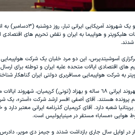
یک تبعه ایرانی و یک شهروند آمریکایی ایرانی تبا
ات هلیکوپتر و هواپیما به ایران و نقض تحریم های اقتصادی ا
شدند.
رگزاری آسوشیتدپرس، این دو مرد خلبان یک شرکت هواپیمایی ب
 های اقتصادی ایالات متحده علیه ایران و توطئه برای ارسا
پتر به شرکت هواپیمایی مسافربری دولتی ایران گناهکار شناخت
حمید آصفی، شهروند ایرانی ٦٨ ساله و بهزاد (تونی) کریمیان، شهروند ا
تهم پرونده هستند. آقای آصفی افسر ارشد شرکت «آستر»، یک شر
 بریتانیا شعبه دارد. آقای کریمیان گذرنامه ایرانی معتبر دارد و
 هوایی «مسابا» مستقر در مینیاپولیس است.
بار در اوایل سال جاری بازداشت شدند و جیمز دی مویر، دادرس