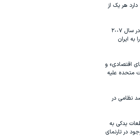
دارد هر یک از
بنا به گفته مقامات دولت فدرال ایالات متحده، توطئه این افراد برای اولین بار در سال ٢٠٠٧
ت را به ایران
های اقتصادی» و
ت متحده علیه
صد نظامی در
طعات یدکی به
جود در تارنمای