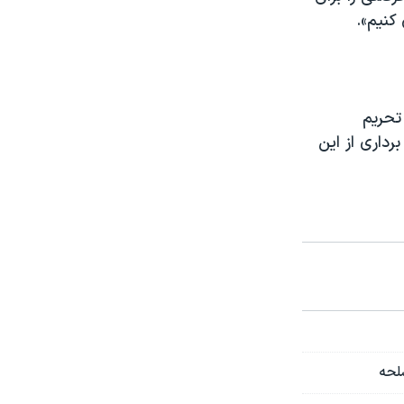
کنیم».
تحریم
داری از این
سلحه