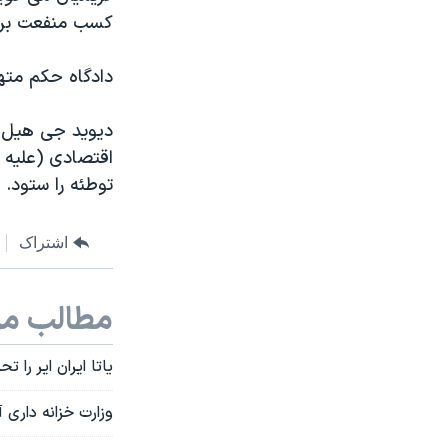
کسب منفعت برای
دادگاه حکم متهمان را روز ٤ م
دیوید جی هیل، د
اقتصادی (علیه 
توطئه را ستود.
اشتراک
مطالب مر
یاتا ایران ایر را تح
وزارت خزانه داری 