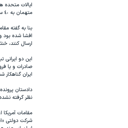
ایالات متحده هر
متهمان به ٤٠ سال زندان و پرداخت جریمه نقدی ٥٠٠ هزار دلار محکوم شوند.
ارسال کنند، خنث
این دو ایرانی ت
صادرات و یا فر
ایران گناهکار ش
دادستان پرونده
نظر گرفته نشده 
مقامات آمریکا ا
شرکت دولتی «ایر