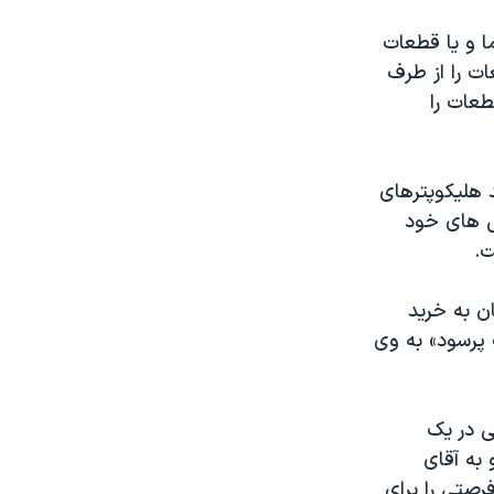
 و یا قطعات
ات را از طرف
طعات را
 هلیکوپترهای
ش های خود
ل آقای کریمیان به خرید
 پرسود» به وی
١ اکتبر سال ٢٠٠٩، آقای آصفی در یک
 به آقای
رصتی را برای