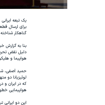
نرگس محمدی برنده جایزه نوبل صلح
همایش محافظه‌کاران آمریکا «سی‌پک»
صفحه‌های ویژه
برای ارسال قطع
سفر پرزیدنت ترامپ به چین
گناهکار شناخته 
بنا به گزارش خب
دلیل نقض تحریم
هواپیما و هلیکو
لوئیزیانا دو م
که در ایران و در
هواپیمایی خطوط
این دو ایرانی ت