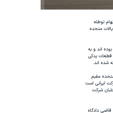
ر، روز دوشنبه (٣دسامبر) به اتهام توطئه
یالات متحده
وده اند و به
ل قطعات یدکی
ه شده اند.
یالات متحده مقیم
کت ایرانی است
 خلبان شرکت
 قاضی دادگاه