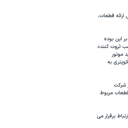
 ارائه قطعات،
بر این بوده
ب ثروت کنند».
د موتور
یکوپتری به
 شرکت
قطعات مربوط
تباط برقرار می