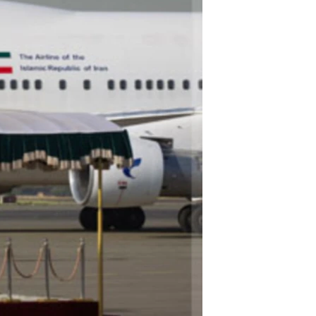
مستندها
فرهنگ و زندگی
حقوق شهروندی
انتخابات ریاست جمهوری آمریکا ۲۰۲۴
اقتصادی
حمله جمهوری اسلامی به اسرائیل
رمز مهسا
علم و فناوری
اسرائیل در جنگ
ورزش زنان در ایران
گالری عکس
اعتراضات زن، زندگی، آزادی
آرشیو پخش زنده
مجموعه مستندهای دادخواهی
تریبونال مردمی آبان ۹۸
دادگاه حمید نوری
چهل سال گروگان‌گیری
قانون شفافیت دارائی کادر رهبری ایران
اعتراضات مردمی آبان ۹۸
اسرائیل در جنگ