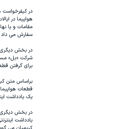
در کیفرخواست ه
هواپیما در ایال
مقامات و یا نها
سفارش می داد و
در بخش دیگری ا
شرکت «بل» مستق
برای گرفتن قطعات هواپیمای بوئی
قطعات هواپیما و
یک یادداشت اینت
یادداشت اینترنت
کریمیان می گوی