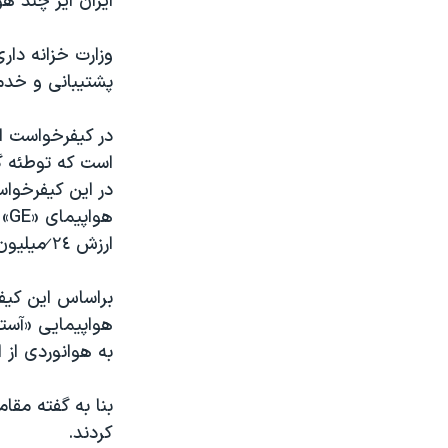
ایران ایر چند 
وزارت خزانه دار
پشتیبانی و خدما
در کیفرخواست ای
است که توطئه گر
در این کیفرخوا
هو
ارزش ٢̷٤ میلیون دلار را نیز به ایران بفروشند.
براساس این کیف
هواپیمایی «آست
به هوانوردی از 
بنا به گفته مقا
کردند.