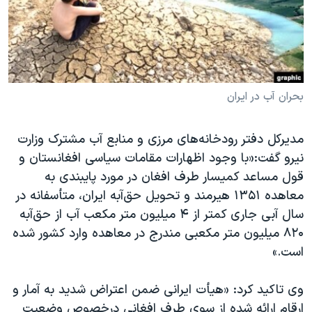
دنبال کنید
مستندها
فرهنگ و زندگی
حقوق شهروندی
انتخابات ریاست جمهوری آمریکا ۲۰۲۴
اقتصادی
حمله جمهوری اسلامی به اسرائیل
رمز مهسا
علم و فناوری
بحران آب در ایران
زبانهای مختلف
اسرائیل در جنگ
ورزش زنان در ایران
مدیرکل دفتر رودخانه‌های مرزی و منابع آب مشترک وزارت
گالری عکس
اعتراضات زن، زندگی، آزادی
نیرو گفت:«با وجود اظهارات مقامات سیاسی افغانستان و
آرشیو پخش زنده
مجموعه مستندهای دادخواهی
قول مساعد کمیسار طرف افغان در مورد پایبندی به
تریبونال مردمی آبان ۹۸
معاهده ۱۳۵۱ هیرمند و تحویل حق‌آبه ایران، متأسفانه در
سال آبی جاری کمتر از ۴ میلیون متر مکعب آب از حق‌آبه
دادگاه حمید نوری
۸۲۰ میلیون متر مکعبی مندرج در معاهده وارد کشور شده
چهل سال گروگان‌گیری
است.»
قانون شفافیت دارائی کادر رهبری ایران
وی تاکید کرد: «هیأت ایرانی ضمن اعتراض شدید به آمار و
اعتراضات مردمی آبان ۹۸
ارقام ارائه شده از سوی طرف افغانی درخصوص وضعیت