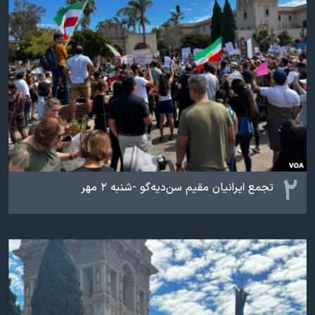
اسرائیل در جنگ
نرگس محمدی برنده جایزه نوبل صلح
همایش محافظه‌کاران آمریکا «سی‌پک»
صفحه‌های ویژه
سفر پرزیدنت ترامپ به چین
۲
تجمع ایرانیان مقیم سن‌دیه‌گو -شنبه ۲ مهر