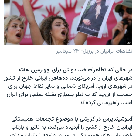
دنبال کنید
مستندها
فرهنگ و زندگی
حقوق شهروندی
انتخابات ریاست جمهوری آمریکا ۲۰۲۴
اقتصادی
حمله جمهوری اسلامی به اسرائیل
رمز مهسا
علم و فناوری
زبانهای مختلف
اسرائیل در جنگ
ورزش زنان در ایران
تظاهرات ایرانیان در برزیل- ۲۳ سپتامبر
گالری عکس
اعتراضات زن، زندگی، آزادی
در حالی که تظاهرات ضد دولتی برای چهارمین هفته
آرشیو پخش زنده
مجموعه مستندهای دادخواهی
شهرهای ایران را در می‌نوردد، ده‌ها‌هزار ایرانی خارج از کشور
تریبونال مردمی آبان ۹۸
در شهرهای اروپا، آمریکای شمالی و سایر نقاط جهان برای
حمایت از آن‌چه که به نظر بسیاری نقطه عطفی برای ایران
دادگاه حمید نوری
است، راهپیمایی کرده‌اند.
چهل سال گروگان‌گیری
قانون شفافیت دارائی کادر رهبری ایران
آسوشیتدپرس در گزارشی با موضوع تجمعات همبستگی
ایرانیان خارج از کشور را آبدیده می‌کند، به تاثیر و بازتاب
اعتراضات مردمی آبان ۹۸
راهپیمایی‌های همبستگی در میان جامعه ایرانیان مهاجر