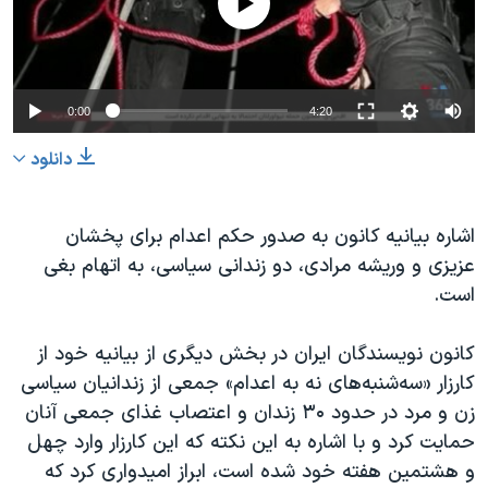
Auto
0:00
4:20
240p
دانلود
360p
480p
360p
240p
Auto
480p
اشاره بیانیه کانون به صدور حکم اعدام برای پخشان
عزیزی و وریشه مرادی، دو زندانی سیاسی، به اتهام بغی
720p
1080p
720p
است.
1080p
کانون نویسندگان ایران در بخش دیگری از بیانیه خود از
کارزار «سه‌شنبه‌های نه به اعدام»‌ جمعی از زندانیان سیاسی
زن و مرد در حدود ۳۰ زندان و اعتصاب غذای جمعی آنان
حمایت کرد و با اشاره به این نکته که این کارزار وارد چهل
و هشتمین هفته‌ خود شده است، ابراز امیدواری کرد که