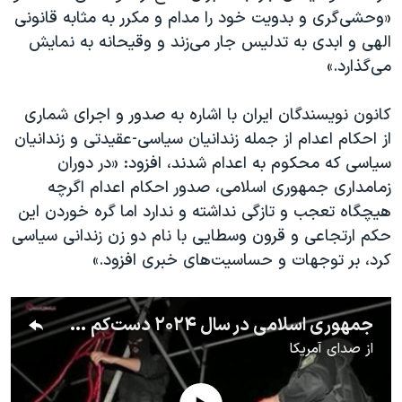
اسرائیل در جنگ
«وحشی‌گری و بدویت خود را مدام و مکرر به مثابه‌ قانونی
نرگس محمدی برنده جایزه نوبل صلح
الهی و ابدی به تدلیس جار می‌زند و وقیحانه به نمایش
می‌گذارد.»
همایش محافظه‌کاران آمریکا «سی‌پک»
صفحه‌های ویژه
کانون نویسندگان ایران با اشاره به صدور و اجرای شماری
سفر پرزیدنت ترامپ به چین
از احکام اعدام از جمله زندانیان سیاسی-عقیدتی و زندانیان
سیاسی که محکوم به اعدام شدند، افزود: «در دوران
زمامداری جمهوری اسلامی، صدور احکام اعدام اگرچه
هیچگاه تعجب و تازگی نداشته و ندارد اما گره خوردن این
حکم ارتجاعی و قرون وسطایی با نام دو زن زندانی سیاسی
کرد، بر توجهات و حساسیت‌های خبری افزود.»
جمهوری اسلامی در سال ۲۰۲۴ دست‌کم ۸۸۳ نفر را اعدام کرد
از
صدای آمریکا
No media source currently available