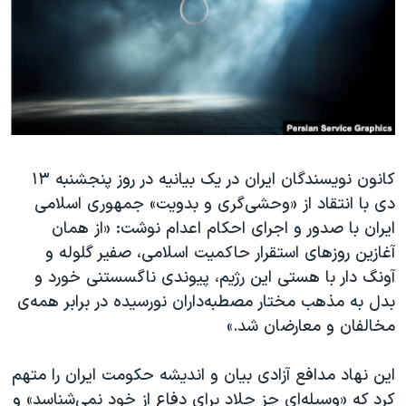
دنبال کنید
مستندها
فرهنگ و زندگی
حقوق شهروندی
انتخابات ریاست جمهوری آمریکا ۲۰۲۴
اقتصادی
حمله جمهوری اسلامی به اسرائیل
رمز مهسا
علم و فناوری
زبانهای مختلف
اسرائیل در جنگ
ورزش زنان در ایران
کانون نویسندگان ایران در یک بیانیه در روز پنجشنبه ۱۳
گالری عکس
اعتراضات زن، زندگی، آزادی
دی با انتقاد از «وحشی‌گری و بدویت» جمهوری اسلامی
آرشیو پخش زنده
مجموعه مستندهای دادخواهی
ایران با صدور و اجرای احکام اعدام نوشت: «از همان
تریبونال مردمی آبان ۹۸
آغازین روزهای استقرار حاکمیت اسلامی، صفیر گلوله و
آونگ دار با هستی این رژیم، پیوندی ناگسستنی خورد و
دادگاه حمید نوری
بدل به مذهب مختار مصطبه‌داران نورسیده در برابر همه‌ی
چهل سال گروگان‌گیری
مخالفان و معارضان شد.»
قانون شفافیت دارائی کادر رهبری ایران
این نهاد مدافع آزادی بیان و اندیشه حکومت ایران را متهم
اعتراضات مردمی آبان ۹۸
کرد که «وسیله‌ای جز جلاد برای دفاع از خود نمی‌شناسد» و