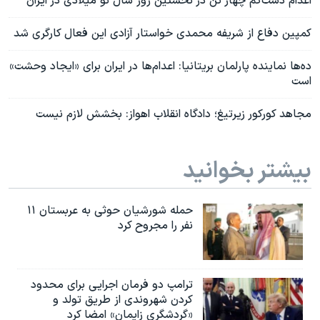
اعدام دست‌کم چهار تن در نخستین روز سال نو میلادی در ایران
کمپین دفاع از شریفه محمدی خواستار آزادی این فعال کارگری شد
ده‌ها نماینده پارلمان بریتانیا: اعدام‌ها در ایران برای «ایجاد وحشت‌»
است
مجاهد کورکور زیرتیغ؛ دادگاه انقلاب اهواز: بخشش لازم نیست
بیشتر بخوانید
حمله شورشیان حوثی به عربستان ۱۱
نفر را مجروح کرد
ترامپ دو فرمان اجرایی برای محدود
کردن شهروندی از طریق تولد و
«گردشگری زایمان» امضا کرد