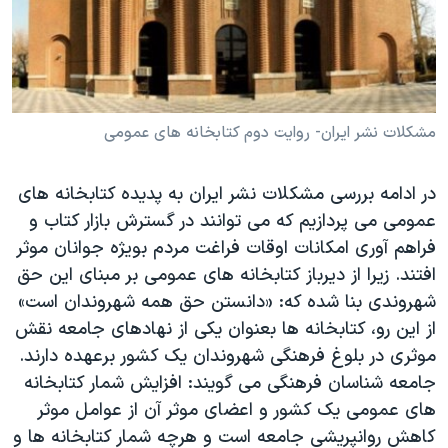
دنبال کنید
مستندها
فرهنگ و زندگی
حقوق شهروندی
انتخابات ریاست جمهوری آمریکا ۲۰۲۴
اقتصادی
حمله جمهوری اسلامی به اسرائیل
رمز مهسا
علم و فناوری
مشکلات نشر ایران- روایت دوم کتابخانه های عمومی
زبانهای مختلف
اسرائیل در جنگ
ورزش زنان در ایران
در ادامه بررسی مشکلات نشر ایران به پدیده کتابخانه های
گالری عکس
اعتراضات زن، زندگی، آزادی
عمومی می پردازیم که می توانند در گسترش بازار کتاب و
آرشیو پخش زنده
مجموعه مستندهای دادخواهی
فراهم آوری امکانات اوقات فراغت مردم بویژه جوانان موثر
افتند. زیرا از دیرباز کتابخانه های عمومی بر مبنای این حق
تریبونال مردمی آبان ۹۸
شهروندی بنا شده که: «دانستن حق همه شهروندان است»
دادگاه حمید نوری
از این رو، کتابخانه ها بعنوان یکی از نهادهای جامعه نقش
چهل سال گروگان‌گیری
موثری در بلوغ فرهنگی شهروندان یک کشور برعهده دارند.
جامعه شناسان فرهنگی می گویند: افزایش شمار کتابخانه
قانون شفافیت دارائی کادر رهبری ایران
های عمومی یک کشور و اعضای موثر آن از عوامل موثر
اعتراضات مردمی آبان ۹۸
کاهش روانپریشی جامعه است و هرچه شمار کتابخانه ها و