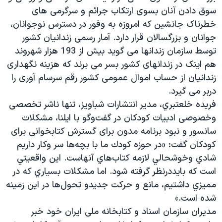
سوق دادن آنان بسوی ارتکاب جرائم و سرگرمی های
خطرناک جانشین که امروزه به وفور در دسترس نوجوانان،
جوانان و بزرگسالان قرار دارد. آمار رسمی زندانیان کشور
توسط سازمان زندانها می گوید بیش از 193 هزار شهروند
هم اینک در زندانهای کشور بسر می برند که هزینه نگهداری
زندانیان از حساب اموال عمومی کشور رقم سرسام آوری را
دربر می گیرد.
فريده خلعتبري، مدیر انتشارات شباویز، تنها ناشر تخصصی
وخصوصی ادبیات کودکان در گفت‌وگو با ايلنا، مشكلات
سانسور و نبود برنامه مدون برای گسترش کتابخوانی برای
کودکان گفت: «در حوزه كودك ما با بچه‌ها سر وكار داريم
شادي وخوشحالي لازمه كتاب‌هاي آنهاست. اين واقعيتي
است كه بايددرنظر گرفته شود. اما مشكلات بسياري كه در
مميزي داشتيم، مانع و حركت جديدو تحول‌ها در اين زمينه
شده است.»
مدیران سازمان اسناد و کتابخانه ملی ایران خود خبر