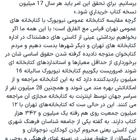
برسانيم. براي تحقق اين امر بايد هر سال 17 ميليون
نسخه كتاب خريداري شود.»
گرچه مقایسه کتابخانه عمومی نیویورک با کتابخانه های
عمومی تهران قیاس مع الفارق است؛ با این همه ما اگر
بخواهیم برداشتی عینی از کاستی های دهشتناک در اداره
کتابخانه های تهران و دیگر شهرها بدست دهیم و مردم
کتابخوان متوجه نادیده گرفته شدن حقوق اساسی شان در
برخورداری از حداقل معیارها و استانداردهای کتابخانه ای
شوند ضروریست بگوییم کتابخانه نیویورک سالیانه 16
میلیون بازدیدکننده دارد که به این کتابخانه مراجعه و از
امکاناتش بهره مند می شوند و همچنین 28 میلیون نفر از
سراسر جهان توسط اینترنت به کتابخانه مجازی آن مراجعه
می کنند. این در حالی ست که کتابخانه‌های تهران با ۱۲
میلیون جمعیت روی هم رفته یک میلیون و ۳۴۲ هزار
کتاب دارند. به گفته یکی از جامعه شناسان فرهنگ شهری
این کاستی یعنی محروم کردن کودکان، نوجوانان و
بزرگسالان از حقوق مدنی در زمینه غنای فرهنگی و روحی و