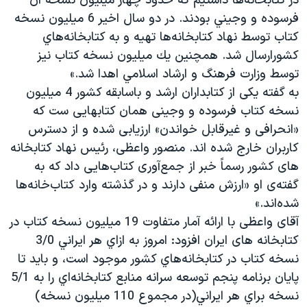
در كتابخانه‌ها داشتيم كه حدود چهار ميليون نسخه آن
فرسوده و وجيني بودند. در دو سال اخير 6 ميليون نسخه
كتاب توسط نهاد كتابخانه‌ها تهيه و به كتابخانه‌هاي
كشورارسال شد. همچنين يك ميليون نسخه كتاب نيز
توسط وزارت فرهنگ و ارشاد اسلامي اهدا شد.»
به گفته یکی از کتابداران ارشد و باسابقه کشور 4 میلیون
نسخه کتاب فرسوده و وجینی همان کتابهایی ست که
«انحرافی و غیرقابل خواندن» ارزیابی شده و از دسترس
کاربران خارج شده اند. منصور واعظی، رئیس نهاد کتابخانه
های کشور رسماً خبر از جمع‌آوری کتاب‌هایی داد که به
گفته‌ی او «ارزش منفی دارند و در گذشته وارد‎ ‎کتاب‌خانه‌ها
شده‌اند.»
آقای واعظی با ارائه آمار متفاوت 19 میلیون نسخه کتاب در
کتابخانه های ایران افزود: امروز به ازاي هر ايراني 3/0
نسخه كتاب در كتابخانه‌هاي كشور موجود است، و بايد تا
پايان برنامه پنجم توسعه سرانه منابع كتابخانه‌اي را به 5/1
نسخه براي هر ايراني(در مجموع 110 ميليون نسخه)