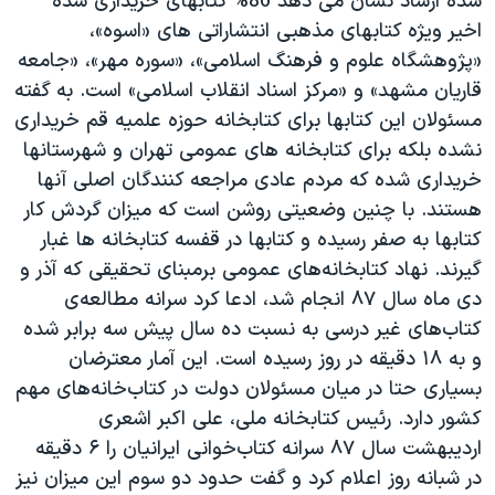
شده ارشاد نشان می دهد 86% کتابهای خریداری شده
اخیر ویژه کتابهای مذهبی انتشاراتی های «اسوه»،
«پژوهشگاه علوم و فرهنگ اسلامی»، «سوره مهر»، «جامعه
قاریان مشهد» و «مرکز اسناد انقلاب اسلامی» است. به گفته
مسئولان این کتابها برای کتابخانه حوزه علمیه قم خریداری
نشده بلکه برای کتابخانه های عمومی تهران و شهرستانها
خریداری شده که مردم عادی مراجعه کنندگان اصلی آنها
هستند. با چنین وضعیتی روشن است که میزان گردش کار
کتابها به صفر رسیده و کتابها در قفسه کتابخانه ها غبار
گیرند. نهاد کتابخانه‌های عمومی برمبنای تحقیقی که آذر و
دی ماه سال ۸۷ انجام شد، ادعا کرد سرانه مطالعه‌ی
کتاب‌های غیر درسی به نسبت ده سال پیش سه برابر شده
و به ۱۸ دقیقه در روز رسیده است. این آمار معترضان
بسیاری حتا در میان مسئولان دولت در کتاب‌خانه‌های مهم
کشور دارد. رئیس کتابخانه ملی، علی اکبر اشعری
اردیبهشت سال ۸۷ سرانه کتاب‌خوانی ایرانیان را ۶ دقیقه
در شبانه روز اعلام کرد و گفت حدود دو سوم این میزان نیز