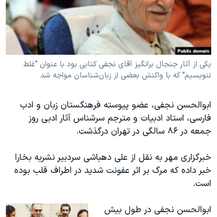
دنبال کنید
مستندها
فرهنگ و زندگی
حقوق شهروندی
انتخابات ریاست جمهوری آمریکا ۲۰۲۴
اقتصادی
حمله جمهوری اسلامی به اسرائیل
رمز مهسا
علم و فناوری
یکی از آثار جنجال برانگیز آقای نجفی کتابی بود با عنوان "غلط
زبانهای مختلف
ننویسیم" که با واکنش بعضی از زبان‌شناسان مواجه شد
اسرائیل در جنگ
ورزش زنان در ایران
گالری عکس
اعتراضات زن، زندگی، آزادی
ابوالحسن نجفی، عضو پیوسته فرهنگستان زبان و ادب
آرشیو پخش زنده
مجموعه مستندهای دادخواهی
فارسی، استاد ادبیات و مترجم سرشناس آثار ادبی روز
جمعه در ۸۶ سالگی در تهران درگذشت.
تریبونال مردمی آبان ۹۸
دادگاه حمید نوری
خبرگزاری مهر به نقل از علی دهباشی سردبیر نشریه بخارا
چهل سال گروگان‌گیری
خبر داده که مرگ بر اثر عفونت شدید در اطراف قلب بوده
است.
قانون شفافیت دارائی کادر رهبری ایران
اعتراضات مردمی آبان ۹۸
ابوالحسن نجفی در طول بیش