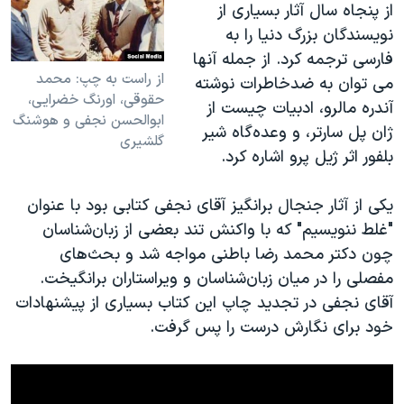
اسرائیل در جنگ
از پنجاه سال آثار بسیاری از
نویسندگان بزرگ دنیا را به
نرگس محمدی برنده جایزه نوبل صلح
فارسی‌ ترجمه کرد. از جمله آنها
همایش محافظه‌کاران آمریکا «سی‌پک»
از راست به چپ: محمد
می توان به ضدخاطرات نوشته
حقوقی، اورنگ خضرایی،
صفحه‌های ویژه
آندره مالرو، ادبیات چیست از
ابوالحسن نجفی و هوشنگ
ژان پل سارتر، و وعده‌گاه شیر
سفر پرزیدنت ترامپ به چین
گلشیری
بلفور اثر ژیل پرو اشاره کرد.
یکی از آثار جنجال برانگیز آقای نجفی کتابی بود با عنوان
"غلط ننویسیم" که با واکنش تند بعضی از زبان‌شناسان
چون دکتر محمد رضا باطنی مواجه شد و بحث‌های
مفصلی را در میان زبان‌شناسان و ویراستاران برانگیخت.
آقای نجفی در تجدید چاپ این کتاب بسیاری از پیشنهادات
خود برای نگارش درست را پس گرفت.