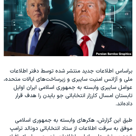
دنبال کنید
مستندها
فرهنگ و زندگی
حقوق شهروندی
انتخابات ریاست جمهوری آمریکا ۲۰۲۴
اقتصادی
حمله جمهوری اسلامی به اسرائیل
رمز مهسا
علم و فناوری
زبانهای مختلف
اسرائیل در جنگ
ورزش زنان در ایران
گالری عکس
اعتراضات زن، زندگی، آزادی
براساس اطلاعات جدید منتشر شده توسط دفتر اطلاعات
آرشیو پخش زنده
مجموعه مستندهای دادخواهی
ملی و آژانس امنیت سایبری و زیرساخت‌های ایالات متحده،
تریبونال مردمی آبان ۹۸
عوامل سایبری وابسته به جمهوری اسلامی ایران اوایل
دادگاه حمید نوری
تابستان امسال کارزار انتخاباتی جو بایدن را هدف قرار
داده‌اند.
چهل سال گروگان‌گیری
قانون شفافیت دارائی کادر رهبری ایران
طبق این گزارش، هکرهای وابسته به جمهوری اسلامی
اعتراضات مردمی آبان ۹۸
موفق به سرقت اطلاعات از ستاد انتخاباتی دونالد ترامپ