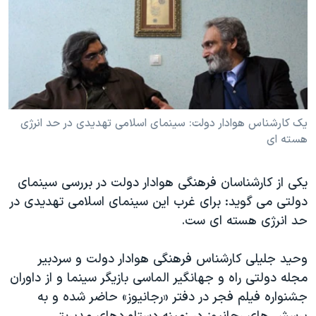
دنبال کنید
مستندها
فرهنگ و زندگی
حقوق شهروندی
انتخابات ریاست جمهوری آمریکا ۲۰۲۴
اقتصادی
حمله جمهوری اسلامی به اسرائیل
رمز مهسا
علم و فناوری
زبانهای مختلف
اسرائیل در جنگ
ورزش زنان در ایران
یک کارشناس هوادار دولت: سینمای اسلامی تهدیدی در حد انرژی
هسته ای
گالری عکس
اعتراضات زن، زندگی، آزادی
آرشیو پخش زنده
مجموعه مستندهای دادخواهی
یکی از کارشناسان فرهنگی هوادار دولت در بررسی سینمای
تریبونال مردمی آبان ۹۸
دولتی می گوید: برای غرب این سینمای اسلامی تهدیدی در
دادگاه حمید نوری
حد انرژی هسته ای ست.
چهل سال گروگان‌گیری
وحید جلیلی کارشناس فرهنگی هوادار دولت و سردبیر
قانون شفافیت دارائی کادر رهبری ایران
مجله دولتی راه و جهانگیر الماسی بازیگر سینما و از داوران
اعتراضات مردمی آبان ۹۸
جشنواره فیلم فجر در دفتر «رجانیوز» حاضر شده و به