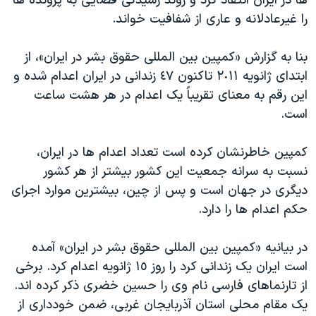
ها در ایران انتقاد کرد و روند رسیدگی قضایی به پرونده ها
اسرائیل در جنگ
را غیرعادلانه و عاری از شفافیت خواند.
نرگس محمدی برنده جایزه نوبل صلح
همایش محافظه‌کاران آمریکا «سی‌پک»
بنا به گزارش «کمپین بین المللی حقوق بشر در ایران»، از
ابتدای ژانویه ٢٠١١ تاکنون ٤٧ زندانی در ایران اعدام شده و
صفحه‌های ویژه
این رقم به معنای تقریباً یک اعدام در هر هشت ساعت
سفر پرزیدنت ترامپ به چین
است.
کمپین خاطرنشان کرده است تعداد اعدام ها در ایران،
نسبت به سرانه جمعیت این کشور بیشتر از هر کشور
دیگری در جهان است و پس از چین، بیشترین موارد اجرای
حکم اعدام ها را دارد.
در بیانیه «کمپین بین المللی حقوق بشر در ایران» آمده
است ایران یک زندانی کرد را روز ١٥ ژانویه اعدام کرد. برخی
از تارنماهای فارسی نام وی را حسین خضری ذکر کرده اند.
یک مقام محلی استان آذربایجان غربی، ضمن خودداری از