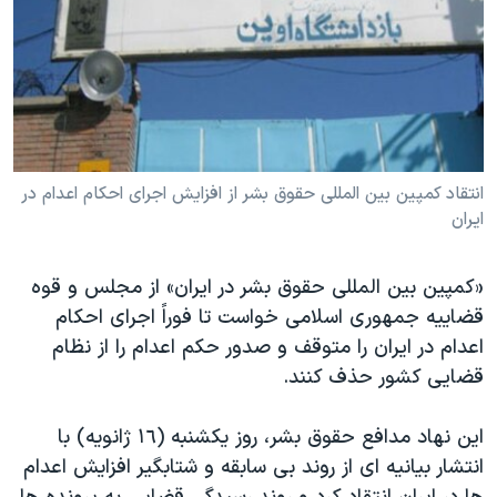
دنبال کنید
مستندها
فرهنگ و زندگی
حقوق شهروندی
انتخابات ریاست جمهوری آمریکا ۲۰۲۴
اقتصادی
حمله جمهوری اسلامی به اسرائیل
رمز مهسا
علم و فناوری
زبانهای مختلف
اسرائیل در جنگ
ورزش زنان در ایران
انتقاد کمپین بین المللی حقوق بشر از افزایش اجرای احکام اعدام در
ایران
گالری عکس
اعتراضات زن، زندگی، آزادی
آرشیو پخش زنده
مجموعه مستندهای دادخواهی
«کمپین بین المللی حقوق بشر در ایران» از مجلس و قوه
تریبونال مردمی آبان ۹۸
قضاییه جمهوری اسلامی خواست تا فوراً اجرای احکام
دادگاه حمید نوری
اعدام در ایران را متوقف و صدور حکم اعدام را از نظام
قضایی کشور حذف کنند.
چهل سال گروگان‌گیری
قانون شفافیت دارائی کادر رهبری ایران
این نهاد مدافع حقوق بشر، روز یکشنبه (١٦ ژانویه) با
اعتراضات مردمی آبان ۹۸
انتشار بیانیه ای از روند بی سابقه و شتابگیر افزایش اعدام