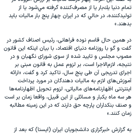
اسرائیل در جنگ
تمام دنيا يك‌بار يا از مصرف‌كننده گرفته مي‌شود يا از
نرگس محمدی برنده جایزه نوبل صلح
توليد‌كننده، در حالي كه در ايران چهار پنج بار ماليات بايد
بدهند.»
همایش محافظه‌کاران آمریکا «سی‌پک»
صفحه‌های ویژه
در همین حال قاسم نوده فراهانی، رئیس اصناف کشور در
سفر پرزیدنت ترامپ به چین
گفت و گو با روزنامه دنیای اقتصاد، با بیان اینکه این قانون
مصوب مجلس و تایید شده از سوی شورای نگهبان و در
نتیجه، لازم‌الاجرا است، بر لزوم عمل به قانون مبنی بر
اجرای تدریجی آن طی پنج سال، تاکید کرد و گفت، «ارائه
آموزش‌های لازم به مالیات دهندگان در مورد پرداخت
اینترنتی اظهارنامه‌های مالیاتی، لزوم تحویل اظهارنامه‌ها
هر سه ماه یکبار و مسائلی از این قبیل، واقعا زمان بر است
و صنف بنکداران پارچه حق دارند که در این زمینه مطالبه
زمان کنند.»
به گزارش خبرگزاری دانشجویان ایران (ایسنا) که بعد از