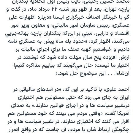
محمد حسین رحیمی، نایب رئیس اول اتحادیه بنکدران
پارچه تهران، بعد از ظهر روز شنبه ۲۲ مرداد ماه، در گفت و
گو با خبرنگار اصناف خبرگزاری ایسنا «درباره‌ اظهارات علی
عسگری، رييس سازمان امور مالياتي، و معاون وزیر امور
اقتصاد و دارایی، مبني بر اين‌كه بنكداران پارچه بهانه‌جويي
مي‌كنند، اظهار كرد، «حدود يك ماه پيش به عسگري نامه
داديم و خواستيم كهبه صنف ما براي اجراي ماليات بر
ارزش افزوده پنج سال مهلت داده شود كه نوشتند در
اختيار ما نيست؛ حال مي‌گويند كه بياييم مذاكره كنيم!
ان‌شاء‌ا. . . اين موضوع حل شود.»
احمد علوی، با تاکید بر این که، «در آمدهای مالیاتی در
ایران به جای می رود که حتی مسئولین هم اختیاری
درتغییر سیاست ها و در اجرای قوانین ندارند،» به صدای
آمریکا گفت، «وقتی مردم می بینند که خود مسئولین هم
اقرار می کنند که اختیاری ندارند، در تغییر سیاست ها و در
چگونگی ارتباط شان با مردم، آن جاست که در واقع اصرار