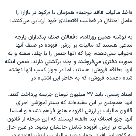
دنبال کنید
مستندها
فرهنگ و زندگی
«اخذ مالیات فاقد توجیه» همزمان با «رکود در بازار» را
حقوق شهروندی
انتخابات ریاست جمهوری آمریکا ۲۰۲۴
عامل اختلال در فعالیت اقتصادی خود ارزیابی می‌کنند.»
اقتصادی
حمله جمهوری اسلامی به اسرائیل
به نوشته همین روزنامه، «فعالان صنف بنكداران پارچه
رمز مهسا
علم و فناوری
مدعی هستند که ماليات بر ارزش افزوده در صنف آنها
زبانهای مختلف
اسرائیل در جنگ
ورزش زنان در ایران
«جواب نمی‌دهد»، چرا كه آنها جنس را با چك، سفته و به
صورت دفتري مي‌فروشند و چك برگشتي دارند. ضمن اینکه
گالری عکس
اعتراضات زن، زندگی، آزادی
آنها «طاقه فروش» هستند، اما در جواز كسب آنها نوشته
آرشیو پخش زنده
مجموعه مستندهای دادخواهی
شده «عمده فروش» که به خاطر اين اشتباه در
تریبونال مردمی آبان ۹۸
اسناد رسمی، باید ۲۷ ميليون تومان جريمه پرداخت کنند.
دادگاه حمید نوری
آنها همچنین بر این عقیده‌اند که بستر آموزشی اجراي
چهل سال گروگان‌گیری
قانون مالیات بر ارزش افزوده هنوز فراهم نشده و اساسا
قانون شفافیت دارائی کادر رهبری ایران
آنها جزو اصناف بند «الف» نیستند که این مرحله از قانون
مالیات بر ارزش افزوده شامل حالشان بشود. در عین حال
اعتراضات مردمی آبان ۹۸
به گفته این افراد، چهار درصد ماليات بر ارزش افزوده در