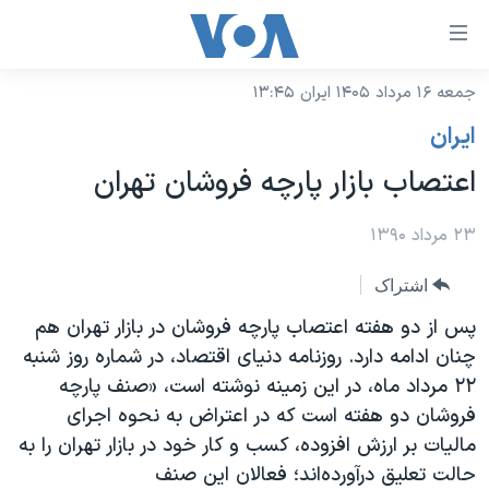
ینکهای
ابل
سترسی
جمعه ۱۶ مرداد ۱۴۰۵ ایران ۱۳:۴۵
خانه
هش
ايران
نسخه سبک وب‌سایت
ه
اعتصاب بازار پارچه فروشان تهران
حتوای
موضوع ها
صلی
برنامه های تلویزیونی
۲۳ مرداد ۱۳۹۰
ایران
هش
جدول برنامه ها
ه
آمریکا
اشتراک
فحه
صفحه‌های ویژه
جهان
پس از دو هفته اعتصاب پارچه فروشان در بازار تهران هم
صلی
فرکانس‌های صدای آمریکا
چنان ادامه دارد. روزنامه دنیای اقتصاد، در شماره روز شنبه
ورزشی
جام جهانی ۲۰۲۶
هش
۲۲ مرداد ماه، در این زمینه نوشته است، «صنف پارچه
پخش رادیویی
ه
گزیده‌ها
عملیات خشم حماسی
فروشان دو هفته است که در اعتراض به نحوه اجرای
ستجو
۲۵۰سالگی آمریکا
ویژه برنامه‌ها
مالیات بر ارزش افزوده، کسب و کار خود در بازار تهران را به
یادگیری زبان انگلیسی
حالت تعلیق درآورده‌اند؛ فعالان این صنف
ویدیوها
بایگانی برنامه‌های تلویزیونی