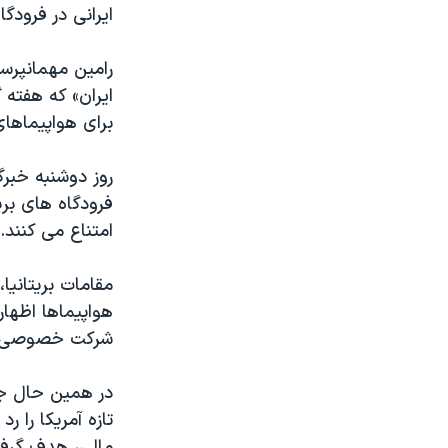
مستندها
فرهنگ و زندگی
ايرانی در فرودگا
حقوق شهروندی
انتخابات ریاست جمهوری آمریکا ۲۰۲۴
رامين مهمانپرست
اقتصادی
حمله جمهوری اسلامی به اسرائیل
ايران» که هفته
رمز مهسا
علم و فناوری
برای هواپيماهای
اسرائیل در جنگ
ورزش زنان در ایران
روز دوشنبه خبرگز
گالری عکس
اعتراضات زن، زندگی، آزادی
فرودگاه های بري
آرشیو پخش زنده
مجموعه مستندهای دادخواهی
امتناع می کنند.
تریبونال مردمی آبان ۹۸
مقامات بريتاني
دادگاه حمید نوری
هواپيماها اظها
چهل سال گروگان‌گیری
شرکت خصوصی در 
قانون شفافیت دارائی کادر رهبری ایران
در همين حال جم
اعتراضات مردمی آبان ۹۸
تازه آمريکا را ر
اسرائیل در جنگ
مالی، هدف گرفت