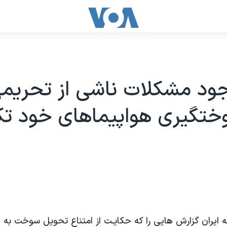
جود مشکلات ناشی از تحريمها
وختگيری هواپيماهای خود ت
ه ايران گزارش هايی را که حکايـت از امتناع تحويل سوخت به 