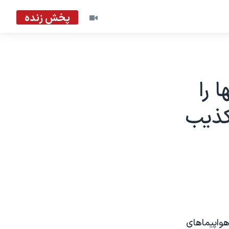
پخش زنده
 را
کذيب
هواپيماهای