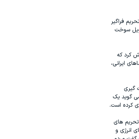
حريم فراگير
حويل سوخت
رش کرد که
های ايرانی،
ت گيری
می گويد يک
ی کرده است.
تحريم های
ای انرژی و
 گفت مردم