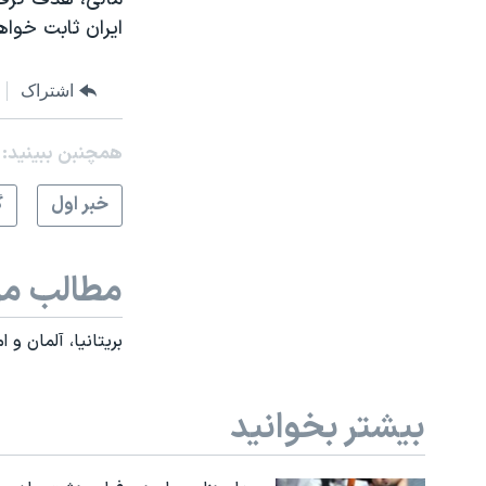
ايران ثابت خوا
نرگس محمدی برنده جایزه نوبل صلح
همایش محافظه‌کاران آمریکا «سی‌پک»
اشتراک
صفحه‌های ویژه
سفر پرزیدنت ترامپ به چین
همچنبن ببینید:
خبر اول
گ
مطالب مر
بریتانیا، آلمان و
بیشتر بخوانید