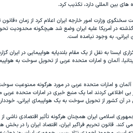
ه های بين المللی دارد، تکذيب کرد.
 سخنگوی وزارت امور خارجه ايران اعلام کرد از زمان «قانون ت
 گذشته در آمريکا عليه ايران وضع شد هيچگونه محدوديت ت
 ايرانی، به وجود نيامده است.
اری ايسنا به نقل از يک مقام بلندپايه هواپيمايی در ايران گزا
تانيا، آلمان و امارات متحده عربی از تحويل سوخت به هواپيما
ا، آلمان و امارات متحده عربی در مورد هرگونه ممنوعيت سوخ
ر بی اطلاعی کردند اما يک منبع خبری در امارات متحده عربی 
آن کشور از تحويل سوخت به يک هواپيمای ايرانی، خوددار
هوری اسلامی ايران همچنان هرگونه تأثير اقتصادی ناشی از 
د می کند. قانون تحريم فراگير ايران، اقتصاد ايران را در بخش ه
ه است. محمود احمدی نژاد رييس جمهوری ايران روز دوشنبه