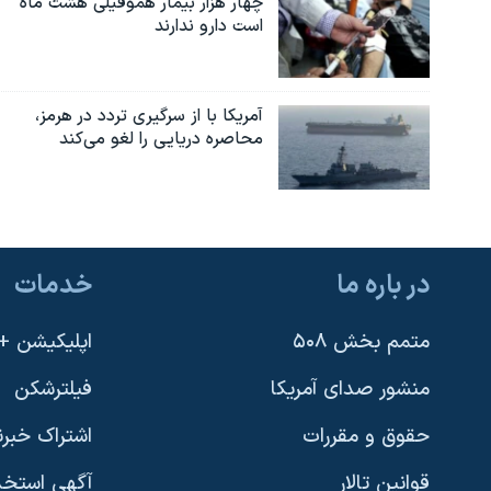
چهار هزار بیمار هموفیلی هشت ماه
است دارو ندارند
آمریکا با از سرگیری تردد در هرمز،
محاصره دریایی را لغو می‌کند
در باره ما
خدمات
متمم بخش ۵۰۸
اپلیکیشن +VOA
منشور صدای آمریکا
فیلترشکن
حقوق و مقررات
اشتراک خبرن
قوانین تالار
آگهی استخد