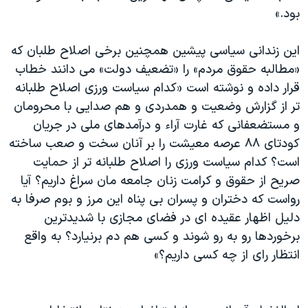
اسرائیل در جنگ
بود.»
نرگس محمدی برنده جایزه نوبل صلح
این زندانی سیاسی پیشین همچنین برخی اصلاح طلبان که
همایش محافظه‌کاران آمریکا «سی‌پک»
«مطالبه حقوق مردم» را «تضعیف دولت» می دانند خطاب
صفحه‌های ویژه
قرار داده و نوشته است «کدام سیاست ورزی اصلاح طلبانه
سفر پرزیدنت ترامپ به چین
تر از گزارش وضعیت و همدردی و هم صدایی با محرومان
و مستضعفانی که غارت آراء و درآمدهای ملی در جریان
کودتای ۸۸ عرصه معیشت را بر آنان سخت و صعب ساخته
است؟ کدام سیاست ورزی را اصلاح طلبانه تر از حمایت
صریح از حقوق و کرامت زنان جامعه مان سراغ داریم؟ آیا
رواست که دختران و پسران بی پناه این مرز و بوم صرفا به
دلیل اظهار عقیده ای در فضای مجازی با شدیدترین
برخوردها رو به رو شوند و کسی هم دم برنیارد؟ به واقع
انتظار رای از چه کسی داریم؟»