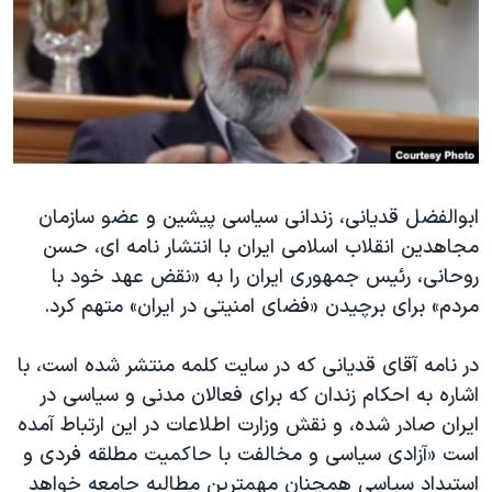
دنبال کنید
مستندها
فرهنگ و زندگی
حقوق شهروندی
انتخابات ریاست جمهوری آمریکا ۲۰۲۴
اقتصادی
حمله جمهوری اسلامی به اسرائیل
رمز مهسا
علم و فناوری
زبانهای مختلف
اسرائیل در جنگ
ورزش زنان در ایران
ابوالفضل قدیانی، زندانی سیاسی پیشین و عضو سازمان
گالری عکس
اعتراضات زن، زندگی، آزادی
مجاهدین انقلاب اسلامی ایران با انتشار نامه ای، حسن
آرشیو پخش زنده
مجموعه مستندهای دادخواهی
روحانی، رئیس جمهوری ایران را به «نقض عهد خود با
تریبونال مردمی آبان ۹۸
مردم» برای برچیدن «فضای امنیتی در ایران» متهم کرد.
دادگاه حمید نوری
در نامه آقای قدیانی که در سایت کلمه منتشر شده است، با
چهل سال گروگان‌گیری
اشاره به احکام زندان که برای فعالان مدنی و سیاسی در
قانون شفافیت دارائی کادر رهبری ایران
ایران صادر شده، و نقش وزارت اطلاعات در این ارتباط آمده
است «آزادی سیاسی و مخالفت با حاکمیت مطلقه فردی و
اعتراضات مردمی آبان ۹۸
استبداد سیاسی همچنان مهمترین مطالبه جامعه خواهد