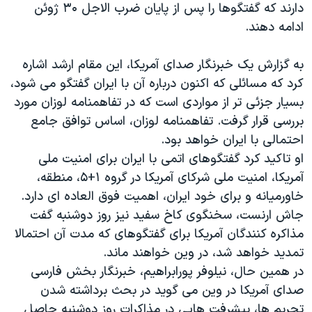
اسرائیل در جنگ
دارند که گفتگوها را پس از پایان ضرب الاجل ۳۰ ژوئن
ادامه دهند.
نرگس محمدی برنده جایزه نوبل صلح
همایش محافظه‌کاران آمریکا «سی‌پک»
به گزارش یک خبرنگار صدای آمریکا، این مقام ارشد اشاره
صفحه‌های ویژه
کرد که مسائلی که اکنون درباره آن با ایران گفتگو می شود،
بسیار جزئی تر از مواردی است که در تفاهمنامه لوزان مورد
سفر پرزیدنت ترامپ به چین
بررسی قرار گرفت. تفاهمنامه لوزان، اساس توافق جامع
احتمالی با ایران خواهد بود.
او تاکید کرد گفتگوهای اتمی با ایران برای امنیت ملی
آمریکا، امنیت ملی شرکای آمریکا در گروه ۱+۵، منطقه،
خاورمیانه و برای خود ایران، اهمیت فوق العاده ای دارد.
جاش ارنست، سخنگوی کاخ سفید نیز روز دوشنبه گفت
مذاکره کنندگان آمریکا برای گفتگوهای که مدت آن احتمالا
تمدید خواهد شد، در وین خواهند ماند.
در همین حال، نیلوفر پورابراهیم، خبرنگار بخش فارسی
صدای آمریکا در وین می گوید در بحث برداشته شدن
تحریم ها، پیشرفت هایی در مذاکرات روز دوشنبه حاصل