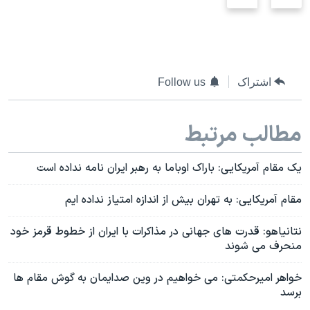
س
س
ل
ل
ا
ا
ی
ی
د
د
اشتراک
Follow us
ق
ب
ب
ع
مطالب مرتبط
ل
د
ی
ی
یک مقام آمریکایی: باراک اوباما به رهبر ایران نامه نداده است
مقام آمریکایی: به تهران بیش از اندازه امتیاز نداده ایم
نتانیاهو: قدرت های جهانی در مذاکرات با ایران از خطوط قرمز خود
منحرف می شوند
خواهر امیرحکمتی: می خواهیم در وین صدایمان به گوش مقام ها
برسد