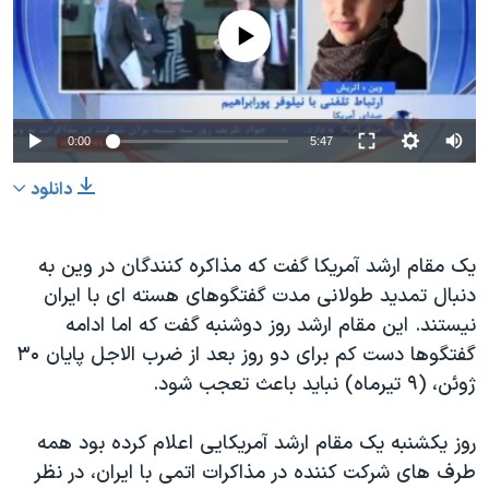
دنبال کنید
مستندها
فرهنگ و زندگی
No media source currently available
حقوق شهروندی
انتخابات ریاست جمهوری آمریکا ۲۰۲۴
اقتصادی
حمله جمهوری اسلامی به اسرائیل
رمز مهسا
علم و فناوری
0:00
5:47
زبانهای مختلف
اسرائیل در جنگ
ورزش زنان در ایران
دانلود
گالری عکس
اعتراضات زن، زندگی، آزادی
آرشیو پخش زنده
مجموعه مستندهای دادخواهی
یک مقام ارشد آمریکا گفت که مذاکره کنندگان در وین به
دنبال تمدید طولانی مدت گفتگوهای هسته ای با ایران
تریبونال مردمی آبان ۹۸
نیستند. این مقام ارشد روز دوشنبه گفت که اما ادامه
دادگاه حمید نوری
گفتگوها دست کم برای دو روز بعد از ضرب الاجل پایان ۳۰
چهل سال گروگان‌گیری
ژوئن، (۹ تیرماه) نباید باعث تعجب شود.
قانون شفافیت دارائی کادر رهبری ایران
روز یکشنبه یک مقام ارشد آمریکایی اعلام کرده بود همه
اعتراضات مردمی آبان ۹۸
طرف های شرکت کننده در مذاکرات اتمی با ایران، در نظر